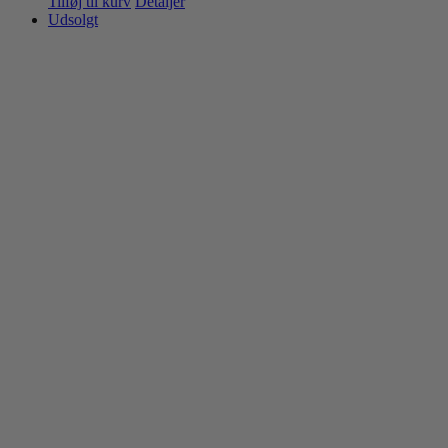
Tilføj til kurv
Detaljer
Udsolgt