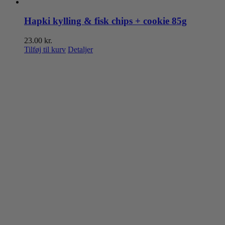
Hapki kylling & fisk chips + cookie 85g
23.00
kr.
Tilføj til kurv
Detaljer