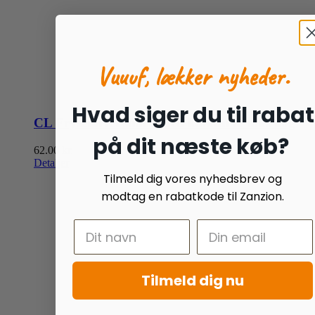
Vuuuf, lækker nyheder.
Hvad siger du til rabat
CL Frysetørret snack med kalkun & laks 60g
på dit næste køb?
62.00
kr.
Detaljer
Tilmeld dig vores nyhedsbrev og
modtag en rabatkode til Zanzion.
Tilmeld dig nu