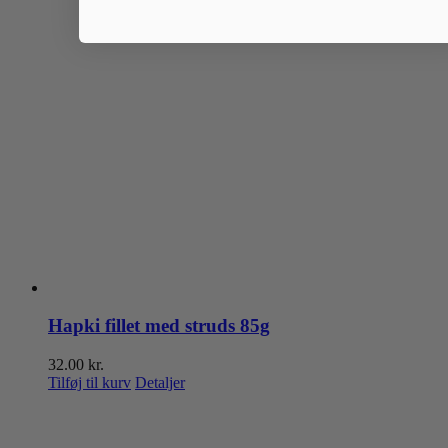
Hapki fillet med struds 85g
32.00
kr.
Tilføj til kurv
Detaljer