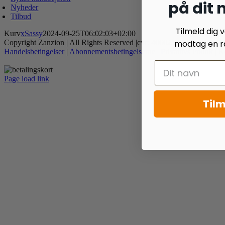
på dit
Nyheder
Tilbud
Tilmeld dig
Kurv
xSassy
2024-09-25T06:02:03+02:00
Copyright Zanzion | All Rights Reserved |cvr: 40602542
modtag en ra
Handelsbetingelser
|
Abonnementsbetingelserne
|
Privatlivs Politik
|
K
Page load link
Go
to
Tilm
Top