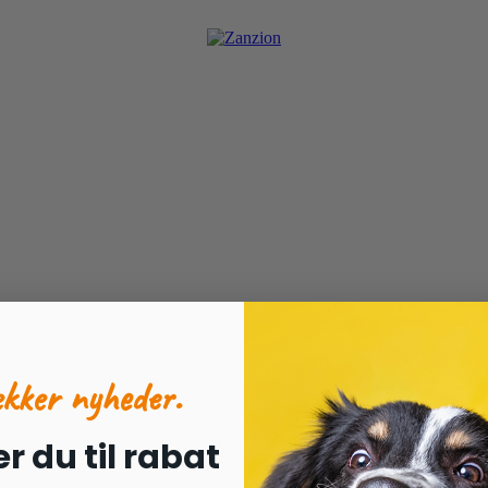
ORES CENTRUM
MERE END BARE EN HUNDESHOP
ækker nyheder.
r du til rabat