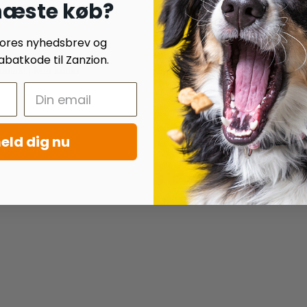
 næste køb?
 vores nyhedsbrev og
batkode til Zanzion.
ontakt
|
Min konto
eld dig nu