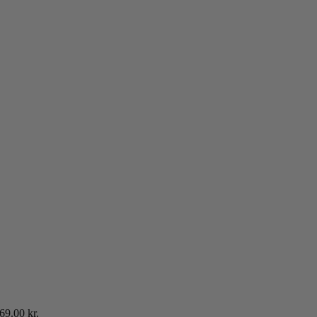
69.00
kr.