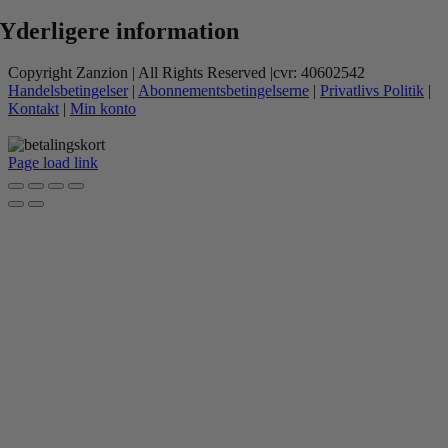
Yderligere information
Copyright Zanzion | All Rights Reserved |cvr: 40602542
Handelsbetingelser
|
Abonnementsbetingelserne
|
Privatlivs Politik
|
Kontakt
|
Min konto
Page load link
Go
to
Top