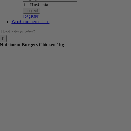
Husk mig
Register
WooCommerce Cart
Søg
efter:
Nutriment Burgers Chicken 1kg