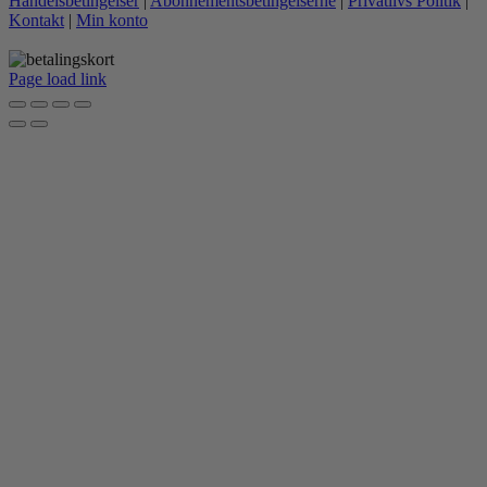
Handelsbetingelser
|
Abonnementsbetingelserne
|
Privatlivs Politik
|
Kontakt
|
Min konto
Page load link
Go
to
Top