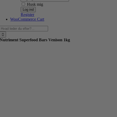
Husk mig
Register
WooCommerce Cart
Søg
efter:
Nutriment Superfood Bars Venison 1kg