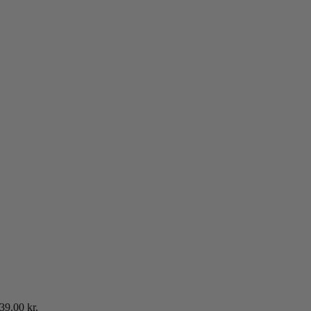
39.00
kr.