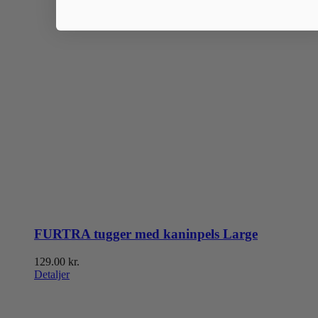
FURTRA tugger med kaninpels Large
129.00
kr.
Detaljer