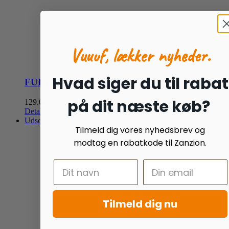
Vuuuf, lækker nyheder.
Hvad siger du til rabat
FURTRA tugger med fåreskind Large
på dit næste køb?
129.00
kr.
Detaljer
Udsolgt
Tilmeld dig vores nyhedsbrev og
modtag en rabatkode til Zanzion.
Tilmeld dig nu