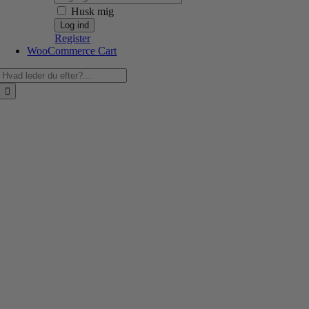
Husk mig
Register
WooCommerce Cart
Søg
efter: