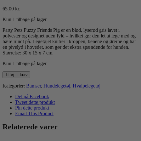
65.00
kr.
Kun 1 tilbage på lager
Party Pets Fuzzy Friends Pig er en blød, lyserød gris lavet i
polyester og designet uden fyld – hvilket gør den let at lege med og
bære rundt på. Legetøjet knitrer i kroppen, benene og ørerne og har
en pivelyd i hovedet, som gør det ekstra spændende for hunden.
Størrelse: 30 x 15 x 7 cm.
Kun 1 tilbage på lager
Party
Tilføj til kurv
Pets
Fuzzy
Kategorier:
Bamser
,
Hundelegetøj
,
Hvalpelegetøj
Friends-
Pig
Del på Facebook
30cm
Tweet dette produkt
antal
Pin dette produkt
Email This Product
Relaterede varer