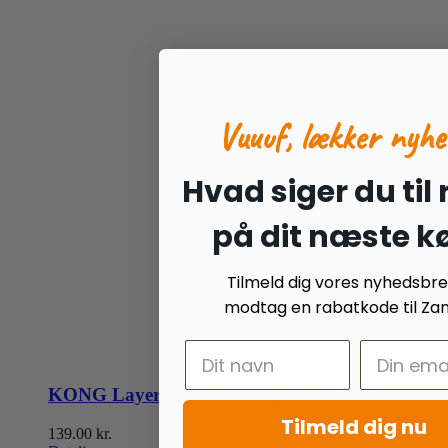
Vuuuf, lækker nyhe
Hvad siger du til
på dit næste k
Tilmeld dig vores nyhedsbr
modtag en rabatkode til Zan
KONG Layerz Forage Hedgehog
Tilmeld dig nu
139.00
kr.