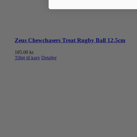
Zeus Chewchasers Treat Rugby Ball 12,5cm
185.00
kr.
Tilføj til kurv
Detaljer