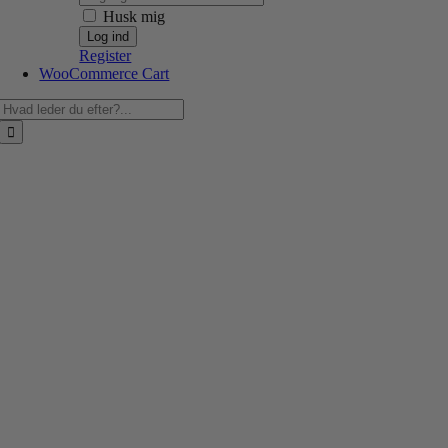
Husk mig
Register
WooCommerce Cart
Søg
efter: