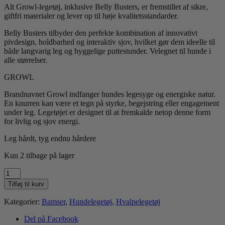
Alt Growl-legetøj, inklusive Belly Busters, er fremstillet af sikre,
giftfri materialer og lever op til høje kvalitetsstandarder.
Belly Busters tilbyder den perfekte kombination af innovativt
pivdesign, holdbarhed og interaktiv sjov, hvilket gør dem ideelle til
både langvarig leg og hyggelige puttestunder. Velegnet til hunde i
alle størrelser.
GROWL
Brandnavnet Growl indfanger hundes legesyge og energiske natur.
En knurren kan være et tegn på styrke, begejstring eller engagement
under leg. Legetøjet er designet til at fremkalde netop denne form
for livlig og sjov energi.
Leg hårdt, tyg endnu hårdere
Kun 2 tilbage på lager
Growl
Belly
Tilføj til kurv
Busters
Wally
Kategorier:
Bamser
,
Hundelegetøj
,
Hvalpelegetøj
Vortesvinet
antal
Del på Facebook