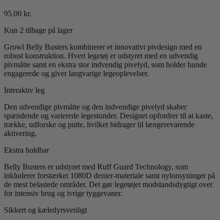
95.00
kr.
Kun 2 tilbage på lager
Growl Belly Busters kombinerer et innovativt pivdesign med en
robust konstruktion. Hvert legetøj er udstyret med en udvendig
pivmåtte samt en ekstra stor indvendig pivelyd, som holder hunde
engagerede og giver langvarige legeoplevelser.
Interaktiv leg
Den udvendige pivmåtte og den indvendige pivelyd skaber
spændende og varierede legestunder. Designet opfordrer til at kaste,
trække, udforske og putte, hvilket bidrager til længerevarende
aktivering.
Ekstra holdbar
Belly Busters er udstyret med Ruff Guard Technology, som
inkluderer forstærket 1080D denier-materiale samt nylonsyninger på
de mest belastede områder. Det gør legetøjet modstandsdygtigt over
for intensiv brug og ivrige tyggevaner.
Sikkert og kæledyrsvenligt