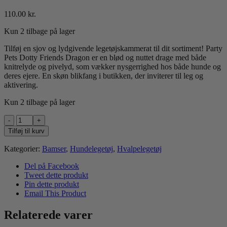
110.00
kr.
Kun 2 tilbage på lager
Tilføj en sjov og lydgivende legetøjskammerat til dit sortiment! Party
Pets Dotty Friends Dragon er en blød og nuttet drage med både
knitrelyde og pivelyd, som vækker nysgerrighed hos både hunde og
deres ejere. En skøn blikfang i butikken, der inviterer til leg og
aktivering.
Kun 2 tilbage på lager
Party
Pets
Tilføj til kurv
Dotty
Friends
Kategorier:
Bamser
,
Hundelegetøj
,
Hvalpelegetøj
Dragon
43cm
Del på Facebook
antal
Tweet dette produkt
Pin dette produkt
Email This Product
Relaterede varer