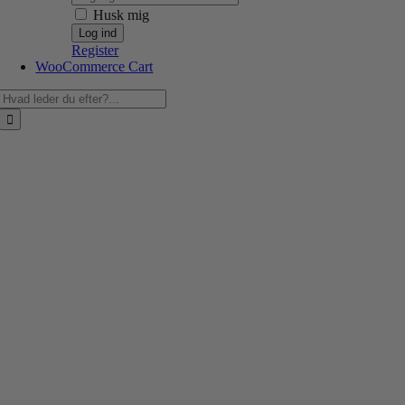
Husk mig
Register
WooCommerce Cart
Søg
efter: