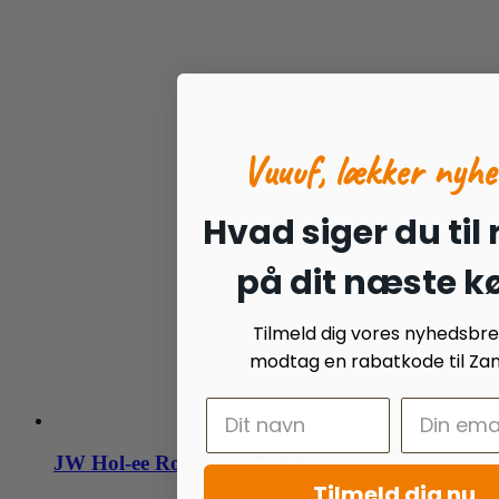
Vuuuf, lækker nyhe
Hvad siger du til
på dit næste k
Tilmeld dig vores nyhedsbr
modtag en rabatkode til Zan
JW Hol-ee Roller ass. Jumbo
Tilmeld dig nu