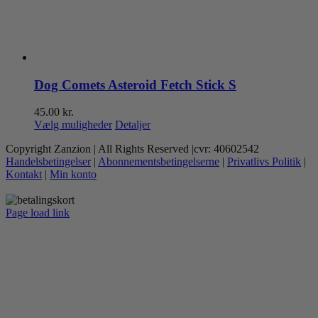
Dog Comets Asteroid Fetch Stick S
45.00
kr.
Dette
Vælg muligheder
Detaljer
vare
Copyright Zanzion | All Rights Reserved |cvr: 40602542
har
Handelsbetingelser
|
Abonnementsbetingelserne
|
Privatlivs Politik
|
flere
Kontakt
|
Min konto
varianter.
Mulighederne
kan
Page load link
vælges
Go
på
to
varesiden
Top