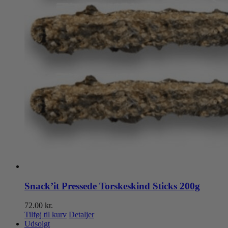
Snack’it Pressede Torskeskind Sticks 200g
72.00
kr.
Tilføj til kurv
Detaljer
Udsolgt