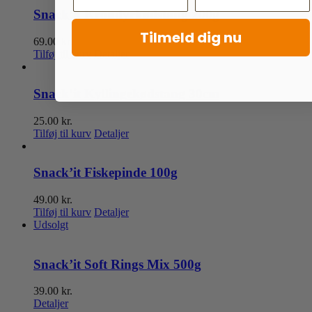
Snack’it Krondyrkødstang 200g
Tilmeld dig nu
69.00
kr.
Tilføj til kurv
Detaljer
Snack’it Kyllingekødstang 30cm
25.00
kr.
Tilføj til kurv
Detaljer
Snack’it Fiskepinde 100g
49.00
kr.
Tilføj til kurv
Detaljer
Udsolgt
Snack’it Soft Rings Mix 500g
39.00
kr.
Detaljer