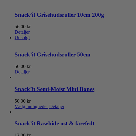
Snack’it Grisehudsruller 10cm 200g
56.00
kr.
Detaljer
Udsolgt
Snack’it Grisehudsruller 50cm
56.00
kr.
Detaljer
Snack’it Semi-Moist Mini Bones
50.00
kr.
Dette
Vælg muligheder
Detaljer
vare
har
flere
Snack’it Rawhide ost & fårefedt
varianter.
Mulighederne
12.00
kr.