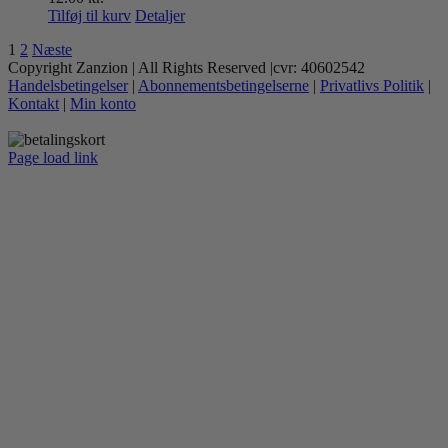
kan
Tilføj til kurv
Detaljer
vælges
på
1
2
Næste
varesiden
Copyright Zanzion | All Rights Reserved |cvr: 40602542
Handelsbetingelser
|
Abonnementsbetingelserne
|
Privatlivs Politik
|
Kontakt
|
Min konto
Page load link
Go
to
Top