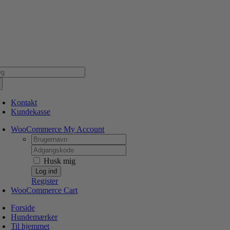
Skip
NSK WEBSHOP
PERSONLIG OG 5 STJERNEDE SERVICE
DIN HUND ER V
to
content
g
er:
Kontakt
Kundekasse
WooCommerce My Account
Username:
Password:
Husk mig
Register
WooCommerce Cart
Forside
Hundemærker
Til hjemmet