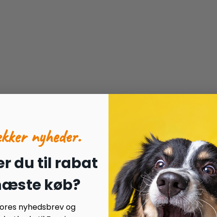
ækker nyheder.
r du til rabat
 næste køb?
 vores nyhedsbrev og