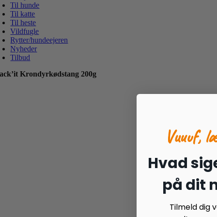
Til hunde
Til katte
Til heste
Vildfugle
Rytter/hundeejeren
Nyheder
Tilbud
ack’it Krondyrkødstang 200g
Vuuuf, l
Hvad sige
på dit
Tilmeld dig