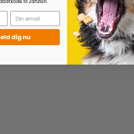
batkode til Zanzion.
eld dig nu