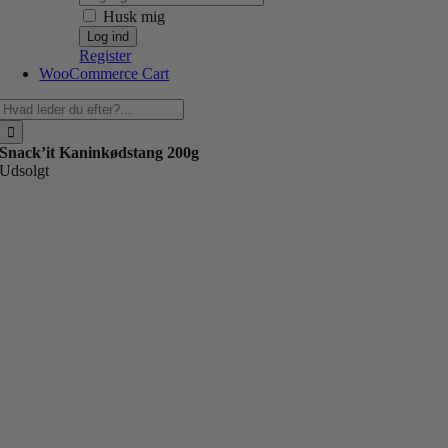
Husk mig
Register
WooCommerce Cart
Søg
efter:
Snack’it Kaninkødstang 200g
Udsolgt