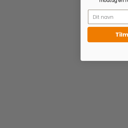
modtag en ra
Tilm