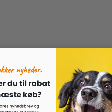
ækker nyheder.
r du til rabat
 næste køb?
 vores nyhedsbrev og