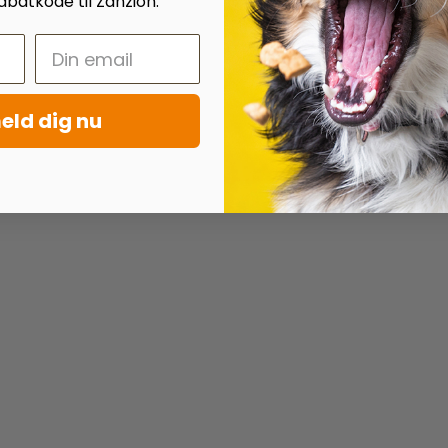
batkode til Zanzion.
eld dig nu