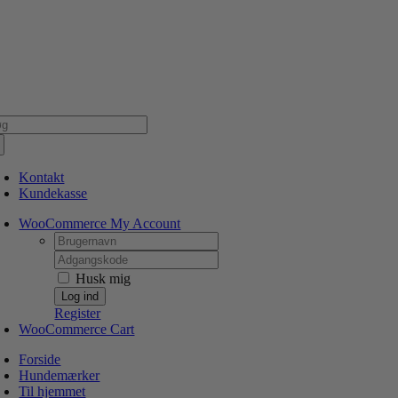
Skip
NSK WEBSHOP
PERSONLIG OG 5 STJERNEDE SERVICE
DIN HUND ER V
to
content
g
er:
Kontakt
Kundekasse
WooCommerce My Account
Username:
Password:
Husk mig
Register
WooCommerce Cart
Forside
Hundemærker
Til hjemmet