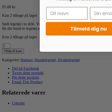
95.00
kr.
Kun 2 tilbage på lager
Sødt legetøj i to dele. Vaskebjørnen kan skilles fra pinden og derved
Tilmeld dig nu
får din hund to legetøj at lege med, Legetøjet indeholder piv.
Kun 2 tilbage på lager
GiGwi
Raccoon
Tilføj til kurv
antal
Kategorier:
Bamser
,
Hundelegetøj
,
Hvalpelegetøj
Del på Facebook
Tweet dette produkt
Pin dette produkt
Email This Product
Relaterede varer
Udsolgt