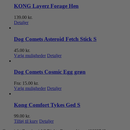
KONG Layerz Forage Hen
139.00
kr.
Detaljer
Dog Comets Asteroid Fetch Stick S
45.00
kr.
Dette
Vælg muligheder
Detaljer
vare
har
flere
Dog Comets Cosmic Egg grøn
varianter.
Mulighederne
Fra:
15.00
kr.
kan
Dette
Vælg muligheder
Detaljer
vælges
vare
på
har
varesiden
flere
Kong Comfort Tykes Ged S
varianter.
Mulighederne
99.00
kr.
kan
Tilføj til kurv
Detaljer
vælges
på