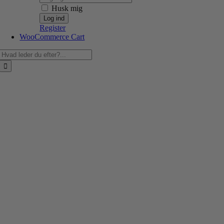
Husk mig
Register
WooCommerce Cart
Søg
efter: