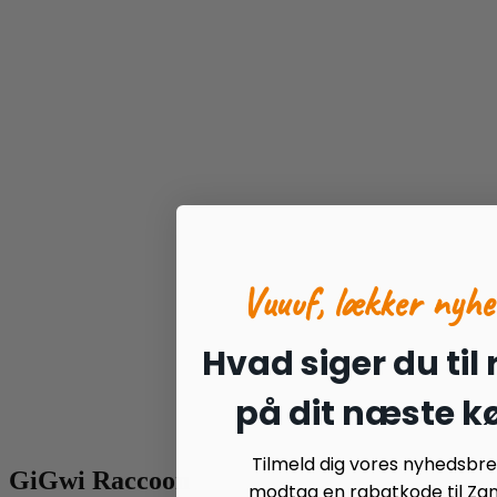
Vuuuf, lækker nyhe
Hvad siger du til
på dit næste k
Tilmeld dig vores nyhedsbr
GiGwi Raccoon
modtag en rabatkode til Zan