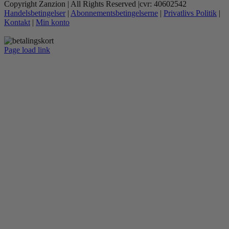
Copyright Zanzion | All Rights Reserved |cvr: 40602542
Handelsbetingelser
|
Abonnementsbetingelserne
|
Privatlivs Politik
|
Kontakt
|
Min konto
Page load link
Go
to
Top