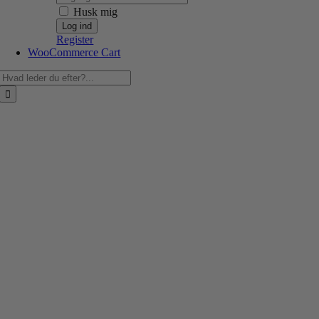
Husk mig
Register
WooCommerce Cart
Søg
efter: