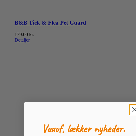
B&B Tick & Flea Pet Guard
179.00
kr.
Detaljer
Vuuuf, lækker nyheder.