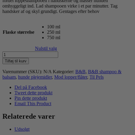
fordel loppeshampooen i handskerne og massér hunden
omhyggeligt ind. Lad shampooen virke i et par minutter. Tag
handsker af og skyl grundigt. Gentages efter behov
100 ml
Flaske størrelse
250 ml
750 ml
Nulstil valg
B&B
Loppeshampoo
Tilføj til kurv
antal
Varenummer (SKU):
N/A
Kategorier:
B&B
,
B&B shampoo &
balsam
,
hunde plejemidler
,
Mod lopper/flåter
,
Til Pels
Del på Facebook
Tweet dette produkt
Pin dette produkt
Email This Product
Relaterede varer
Udsolgt