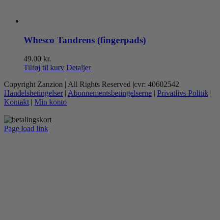
Whesco Tandrens (fingerpads)
49.00
kr.
Tilføj til kurv
Detaljer
Copyright Zanzion | All Rights Reserved |cvr: 40602542
Handelsbetingelser
|
Abonnementsbetingelserne
|
Privatlivs Politik
|
Kontakt
|
Min konto
Page load link
Go
to
Top