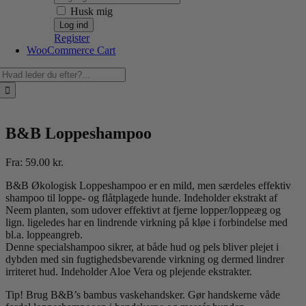
Husk mig
Register
WooCommerce Cart
Søg
efter:
B&B Loppeshampoo
Fra:
59.00
kr.
B&B Økologisk Loppeshampoo er en mild, men særdeles effektiv
shampoo til loppe- og flåtplagede hunde. Indeholder ekstrakt af
Neem planten, som udover effektivt at fjerne lopper/loppeæg og
lign. ligeledes har en lindrende virkning på kløe i forbindelse med
bl.a. loppeangreb.
Denne specialshampoo sikrer, at både hud og pels bliver plejet i
dybden med sin fugtighedsbevarende virkning og dermed lindrer
irriteret hud. Indeholder Aloe Vera og plejende ekstrakter.
Tip! Brug B&B’s bambus vaskehandsker. Gør handskerne våde