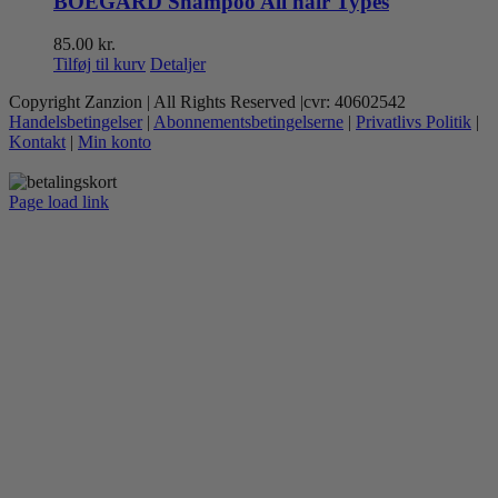
BOEGARD Shampoo All hair Types
85.00
kr.
Tilføj til kurv
Detaljer
Copyright Zanzion | All Rights Reserved |cvr: 40602542
Handelsbetingelser
|
Abonnementsbetingelserne
|
Privatlivs Politik
|
Kontakt
|
Min konto
Page load link
Go
to
Top