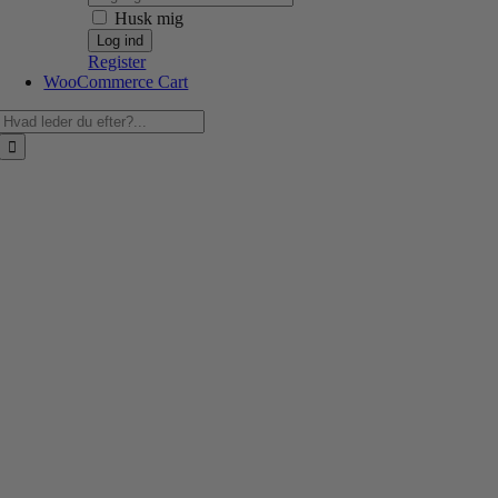
Husk mig
Register
WooCommerce Cart
Søg
efter: