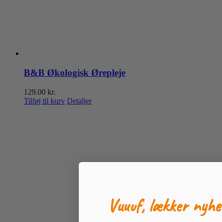
B&B Økologisk Ørepleje
129.00
kr.
Tilføj til kurv
Detaljer
Vuuuf, lækker nyhe