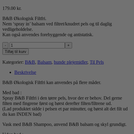
179.00
kr.
B&B Økologisk Filtfri.
Nem ‘spray in’ balsam ved filtret/knudret pels og til daglig
vedligeholdelse.
Kan også anvendes forebyggende og antistatisk.
B&B
Økologisk
Tilføj til kurv
Filtfri
antal
Kategorier:
B&B
,
Balsam
,
hunde plejemidler
,
Til Pels
Beskrivelse
B&B Økologisk Filtfri kan anvendes på flere måder.
Med bad :
Spray B&B Filtfri i den tørre pels, hvor der er behov. Del gerne
filten med fingrene først og børst derefter filten/filtrene ud.
(Lad produktet sidde i pelsen et par minutter, og børst alt det filt ud
du kan INDEN bad)
Vask med B&B Shampoo, anvend B&B balsam og skyl grundigt.