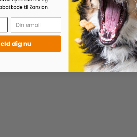
batkode til Zanzion.
eld dig nu