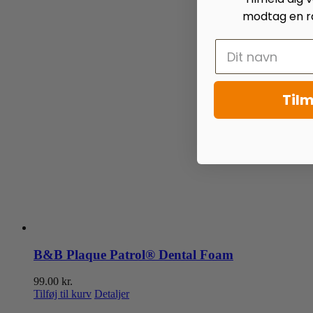
modtag en ra
Tilm
B&B Plaque Patrol® Dental Foam
99.00
kr.
Tilføj til kurv
Detaljer