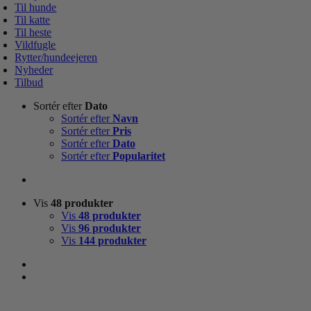
Til hunde
Til katte
Til heste
Vildfugle
Rytter/hundeejeren
Nyheder
Tilbud
Sortér efter
Dato
Sortér efter
Navn
Sortér efter
Pris
Sortér efter
Dato
Sortér efter
Popularitet
Vis
48 produkter
Vis
48 produkter
Vis
96 produkter
Vis
144 produkter