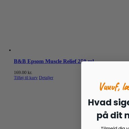
B&B Epsom Muscle Relief 250 ml.
169.00
kr.
Tilføj til kurv
Detaljer
Vuuuf, l
Hvad sige
på dit
Tilmeld dig