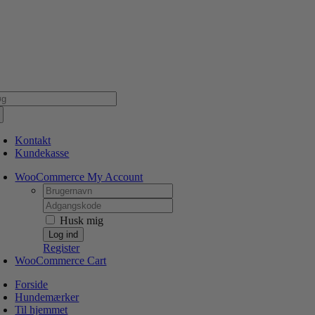
Skip
NSK WEBSHOP
PERSONLIG OG 5 STJERNEDE SERVICE
DIN HUND ER V
to
content
g
er:
Kontakt
Kundekasse
WooCommerce My Account
Username:
Password:
Husk mig
Register
WooCommerce Cart
Forside
Hundemærker
Til hjemmet