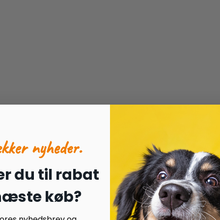
ækker nyheder.
r du til rabat
 næste køb?
 vores nyhedsbrev og