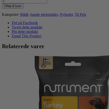
B&B
Epsom
Tilføj til kurv
Joint
Relief
Kategorier:
B&B
,
hunde plejemidler
,
Nyheder
,
Til Pels
250
ml.
Del på Facebook
antal
Tweet dette produkt
Pin dette produkt
Email This Product
Relaterede varer