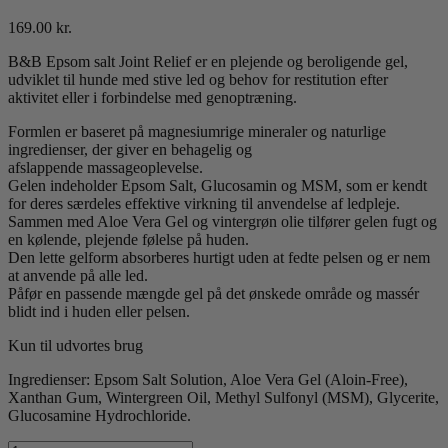
169.00
kr.
B&B Epsom salt Joint Relief er en plejende og beroligende gel,
udviklet til hunde med stive led og behov for restitution efter
aktivitet eller i forbindelse med genoptræning.
Formlen er baseret på magnesiumrige mineraler og naturlige
ingredienser, der giver en behagelig og
afslappende massageoplevelse.
Gelen indeholder Epsom Salt, Glucosamin og MSM, som er kendt
for deres særdeles effektive virkning til anvendelse af ledpleje.
Sammen med Aloe Vera Gel og vintergrøn olie tilfører gelen fugt og
en kølende, plejende følelse på huden.
Den lette gelform absorberes hurtigt uden at fedte pelsen og er nem
at anvende på alle led.
Påfør en passende mængde gel på det ønskede område og massér
blidt ind i huden eller pelsen.
Kun til udvortes brug
Ingredienser: Epsom Salt Solution, Aloe Vera Gel (Aloin-Free),
Xanthan Gum, Wintergreen Oil, Methyl Sulfonyl (MSM), Glycerite,
Glucosamine Hydrochloride.