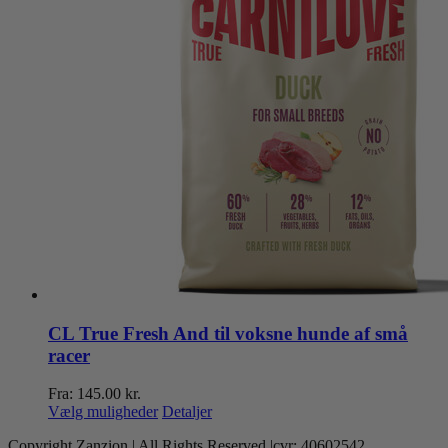
CL True Fresh And til voksne hunde af små
racer
Fra:
145.00
kr.
Dette
Vælg muligheder
Detaljer
vare
Copyright Zanzion | All Rights Reserved |cvr: 40602542
har