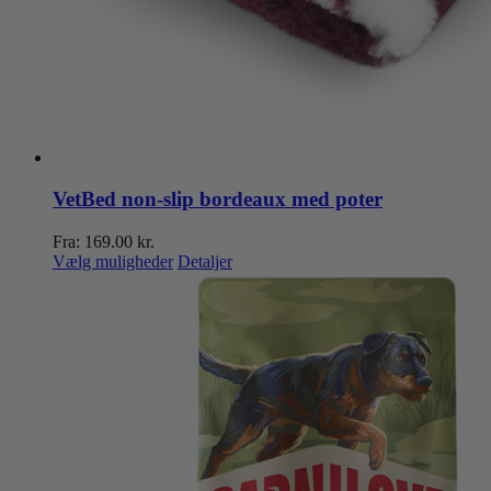
VetBed non-slip bordeaux med poter
Fra:
169.00
kr.
Dette
Vælg muligheder
Detaljer
vare
har
flere
varianter.
Mulighederne
kan
vælges
på
varesiden