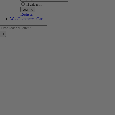
Husk mig
Register
WooCommerce Cart
Søg
efter: