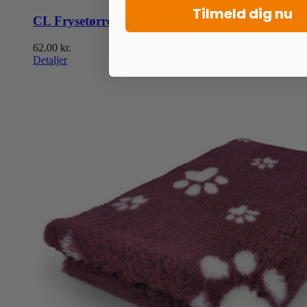
Tilmeld dig nu
CL Frysetørret snack med Lam 60g
62.00
kr.
Detaljer