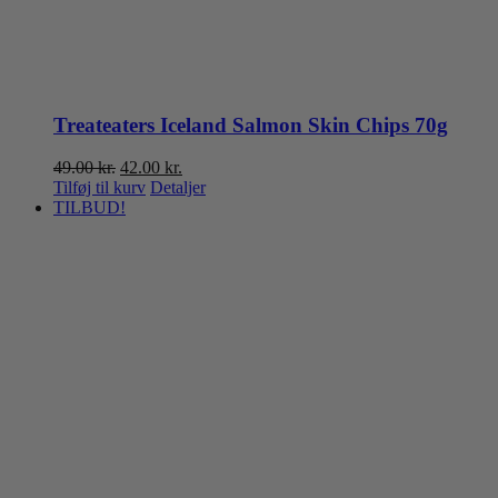
Treateaters Iceland Salmon Skin Chips 70g
Den
Den
49.00
kr.
42.00
kr.
oprindelige
aktuelle
Tilføj til kurv
Detaljer
pris
pris
TILBUD!
var:
er:
49.00 kr..
42.00 kr..