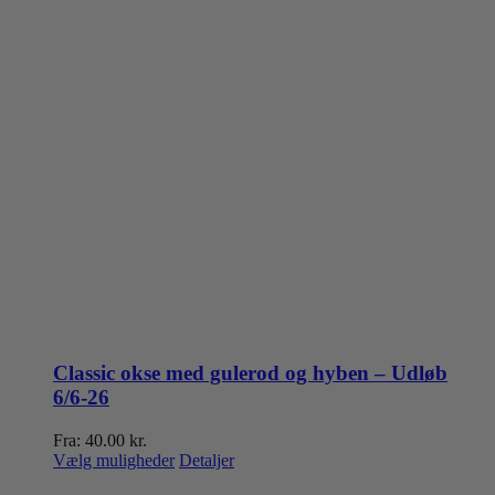
Classic okse med gulerod og hyben – Udløb
6/6-26
Fra:
40.00
kr.
Dette
Vælg muligheder
Detaljer
vare