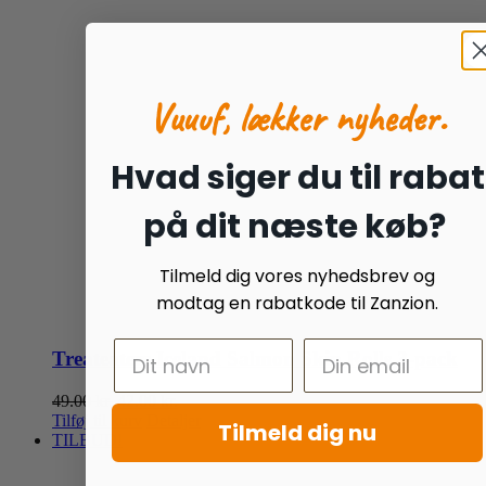
Vuuuf, lækker nyheder.
Hvad siger du til rabat
på dit næste køb?
Tilmeld dig vores nyhedsbrev og
modtag en rabatkode til Zanzion.
Treateaters Iceland Salmon Skin Rolls 3-pack
Den
Den
49.00
kr.
42.00
kr.
oprindelige
aktuelle
Tilføj til kurv
Detaljer
Tilmeld dig nu
pris
pris
TILBUD!
var:
er:
49.00 kr..
42.00 kr..