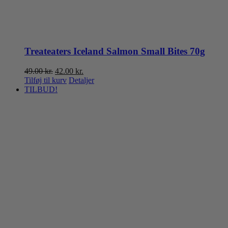
Treateaters Iceland Salmon Small Bites 70g
Den
Den
49.00
kr.
42.00
kr.
oprindelige
aktuelle
Tilføj til kurv
Detaljer
pris
pris
TILBUD!
var:
er:
49.00 kr..
42.00 kr..