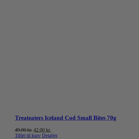
Treateaters Iceland Cod Small Bites 70g
Den
Den
49.00
kr.
42.00
kr.
oprindelige
aktuelle
Tilføj til kurv
Detaljer