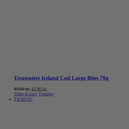
Treateaters Iceland Cod Large Bites 70g
Den
Den
49.00
kr.
42.00
kr.
oprindelige
aktuelle
Tilføj til kurv
Detaljer
pris
pris
TILBUD!
var:
er:
49.00 kr..
42.00 kr..