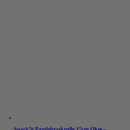
Snack’it Pandebraskrulle 15cm Okse –