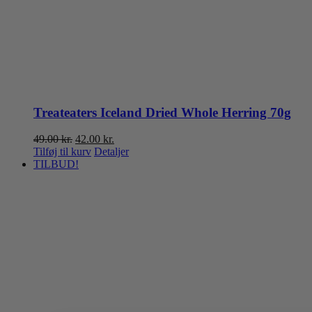
Treateaters Iceland Dried Whole Herring 70g
Den
Den
49.00
kr.
42.00
kr.
oprindelige
aktuelle
Tilføj til kurv
Detaljer
pris
pris
TILBUD!
var:
er:
49.00 kr..
42.00 kr..