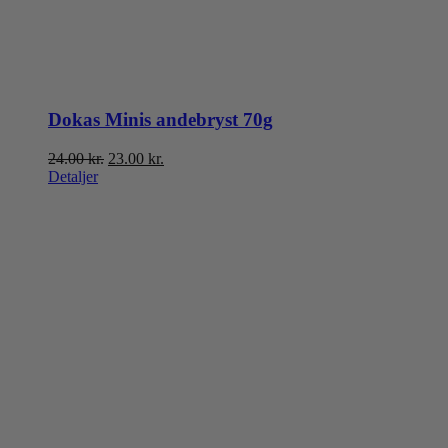
Dokas Minis andebryst 70g
Den
Den
24.00
kr.
23.00
kr.
oprindelige
aktuelle
Detaljer
pris
pris
var:
er:
24.00 kr..
23.00 kr..