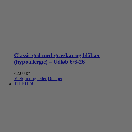
Classic ged med græskar og blåbær
(hypoallergic) – Udløb 6/6-26
42.00
kr.
Dette
Vælg muligheder
Detaljer
vare
TILBUD!
har
flere
varianter.
Mulighederne
kan
vælges
på
varesiden