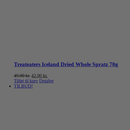
Treateaters Iceland Dried Whole Spratz 70g
Den
Den
49.00
kr.
42.00
kr.
oprindelige
aktuelle
Tilføj til kurv
Detaljer
pris
pris
TILBUD!
var:
er:
49.00 kr..
42.00 kr..