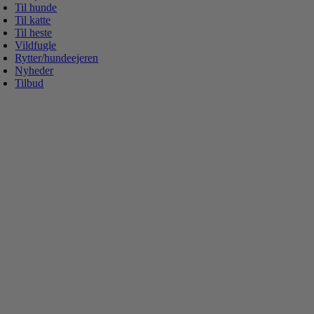
Til hunde
Til katte
Til heste
Vildfugle
Rytter/hundeejeren
Nyheder
Tilbud