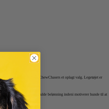
rig underholdning, er Zeus ChewChasers et oplagt valg. Legetøjet er
ë Licky Snack. Den smagfulde belønning indeni motiverer hunde til at