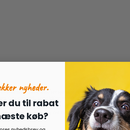
ækker nyheder.
ter dynamisk hundelegetøj, der opmuntrer til aktivitet og giver langva
 med din hunds yndlingsgodbidder og snackpasta.
r du til rabat
 fyldes med godbidspinde som Zoë Better Bones eller godispasta som Zo
 næste køb?
e måde.
 vores nyhedsbrev og