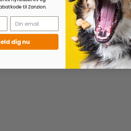
buste, men samtidig skånsomme mod hundens tandkød. Afrundede kanter og
batkode til Zanzion.
eld dig nu