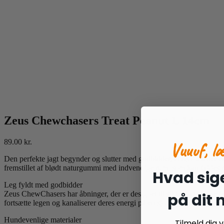
Zeus Chewchasers Treat Peanut L 14cm
89.00
kr.
Vuuuf, l
Den perfekte jagt begynder og slutter med godbidder. Hvis du leder ef
fremstillet af blødt naturgummi med indvendige rum, som kan fyldes
Hvad sige
Leg fyldt med godbidder
Zeus ChewChasers har åbninger, der er designet til sikkert at kunne
på dit
fortsætte legen og kanaliserer deres energi på en sjov og stimulerend
Hundevenlige materialer
Tilmeld dig