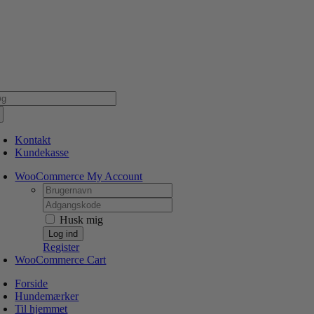
Skip
NSK WEBSHOP
PERSONLIG OG 5 STJERNEDE SERVICE
DIN HUND ER V
to
content
g
er:
Kontakt
Kundekasse
WooCommerce My Account
Username:
Password:
Husk mig
Register
WooCommerce Cart
Forside
Hundemærker
Til hjemmet