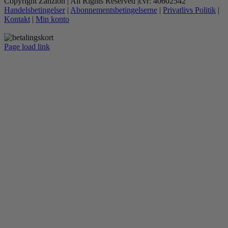
Copyright Zanzion | All Rights Reserved |cvr: 40602542
Handelsbetingelser
|
Abonnementsbetingelserne
|
Privatlivs Politik
|
Kontakt
|
Min konto
Page load link
Go
to
Top