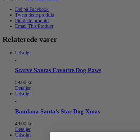
Del på Facebook
Tweet dette produkt
Pin dette produkt
Email This Product
Relaterede varer
Udsolgt
Scarve Santas Favorite Dog Paws
59.00
kr.
Detaljer
Udsolgt
Bandana Santa’s Star Dog Xmas
49.00
kr.
Detaljer
Udsolgt