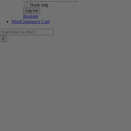
Husk mig
Register
WooCommerce Cart
Søg
efter: