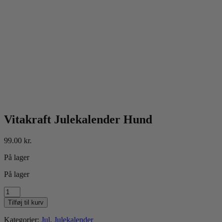
Vitakraft Julekalender Hund
99.00
kr.
På lager
På lager
Vitakraft
Julekalender
Tilføj til kurv
Hund
antal
Kategorier:
Jul
,
Julekalender