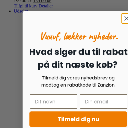
Den
Den
199.00
kr.
139.00
kr.
oprindelige
aktuelle
Tilføj til kurv
Detaljer
pris
pris
Udsolgt
var:
er:
199.00 kr..
139.00 kr..
Vuuuf, lækker nyheder.
Hvad siger du til rabat
på dit næste køb?
Tilmeld dig vores nyhedsbrev og
modtag en rabatkode til Zanzion.
Tilmeld dig nu