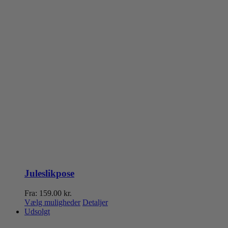
Juleslikpose
Fra:
159.00
kr.
Dette
Vælg muligheder
Detaljer
vare
Udsolgt
har