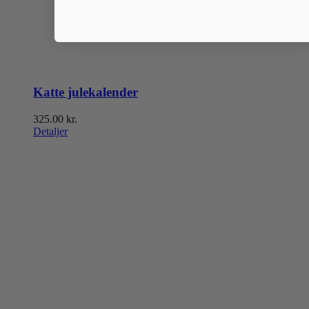
Katte julekalender
325.00
kr.
Detaljer