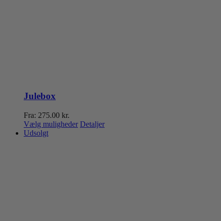
Julebox
Fra:
275.00
kr.
Dette
Vælg muligheder
Detaljer
vare
Udsolgt
har
flere
varianter.
Mulighederne
kan
vælges
på
varesiden