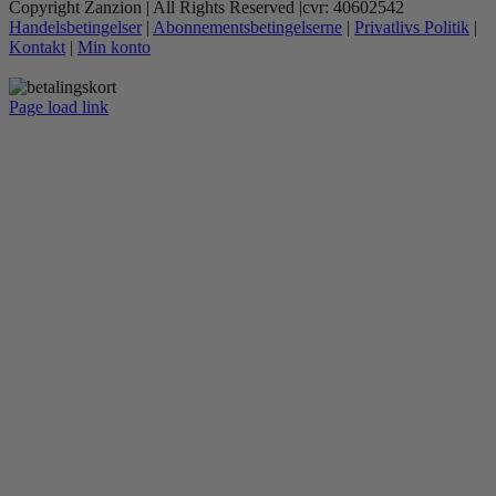
Copyright Zanzion | All Rights Reserved |cvr: 40602542
Handelsbetingelser
|
Abonnementsbetingelserne
|
Privatlivs Politik
|
Kontakt
|
Min konto
Page load link
Go
to
Top