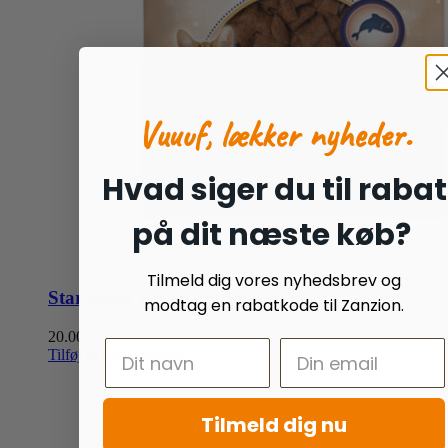
Vuuuf, lækker nyheder.
Hvad siger du til rabat
på dit næste køb?
Tilmeld dig vores nyhedsbrev og
StarSnack Crushy Salmon Bag
modtag en rabatkode til Zanzion.
20.00
kr.
Tilføj til kurv
Detaljer
Tilmeld dig nu