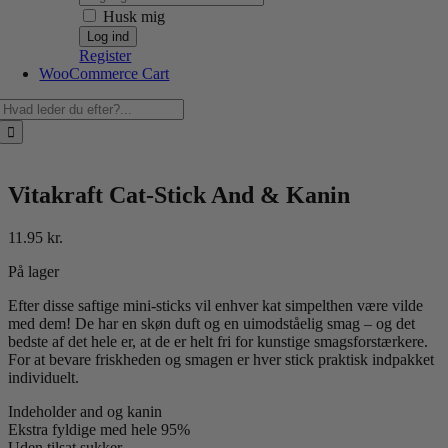
Husk mig
Register
WooCommerce Cart
Søg
efter:
Vitakraft Cat-Stick And & Kanin
11.95
kr.
På lager
Efter disse saftige mini-sticks vil enhver kat simpelthen være vilde
med dem! De har en skøn duft og en uimodståelig smag – og det
bedste af det hele er, at de er helt fri for kunstige smagsforstærkere.
For at bevare friskheden og smagen er hver stick praktisk indpakket
individuelt.
Indeholder and og kanin
Ekstra fyldige med hele 95%
Uden tilsat sukker