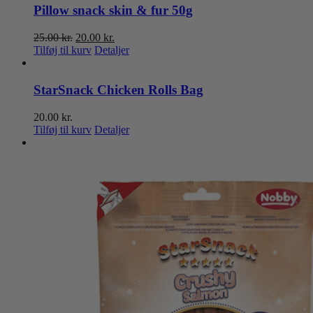
Pillow snack skin & fur 50g
Den
Den
25.00
kr.
20.00
kr.
oprindelige
aktuelle
Tilføj til kurv
Detaljer
pris
pris
var:
er:
25.00 kr..
20.00 kr..
StarSnack Chicken Rolls Bag
20.00
kr.
Tilføj til kurv
Detaljer