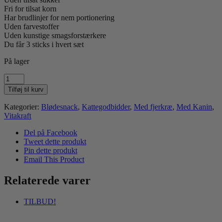
Fri for tilsat korn
Har brudlinjer for nem portionering
Uden farvestoffer
Uden kunstige smagsforstærkere
Du får 3 sticks i hvert sæt
På lager
Vitakraft
Cat-
Tilføj til kurv
Stick
And
Kategorier:
Blødesnack
,
Kattegodbidder
,
Med fjerkræ
,
Med Kanin
,
&
Vitakraft
Kanin
antal
Del på Facebook
Tweet dette produkt
Pin dette produkt
Email This Product
Relaterede varer
TILBUD!