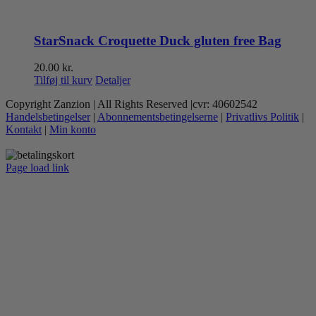
StarSnack Croquette Duck gluten free Bag
20.00
kr.
Tilføj til kurv
Detaljer
Copyright Zanzion | All Rights Reserved |cvr: 40602542
Handelsbetingelser
|
Abonnementsbetingelserne
|
Privatlivs Politik
|
Kontakt
|
Min konto
Page load link
Go
to
Top