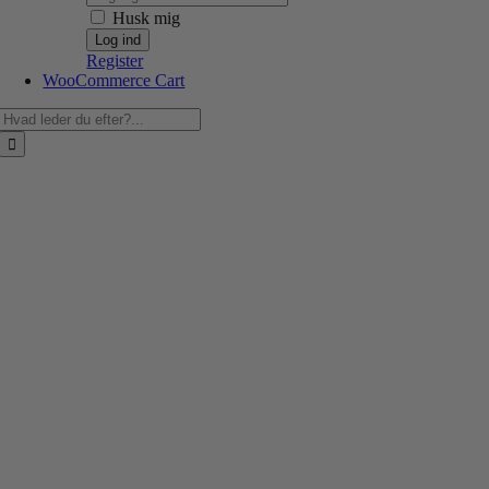
Husk mig
Register
WooCommerce Cart
Søg
efter: