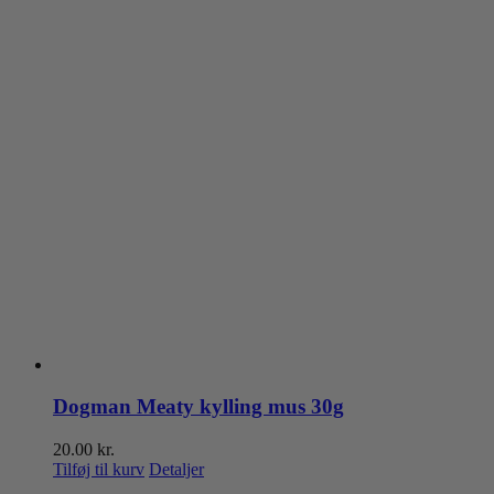
Dogman Meaty kylling mus 30g
20.00
kr.
Tilføj til kurv
Detaljer