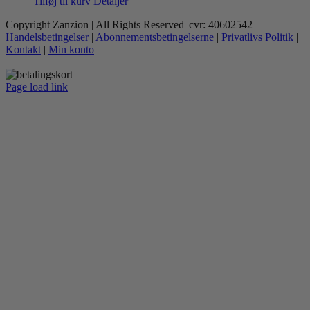
Tilføj til kurv
Detaljer
Copyright Zanzion | All Rights Reserved |cvr: 40602542
Handelsbetingelser
|
Abonnementsbetingelserne
|
Privatlivs Politik
|
Kontakt
|
Min konto
Page load link
Go
to
Top