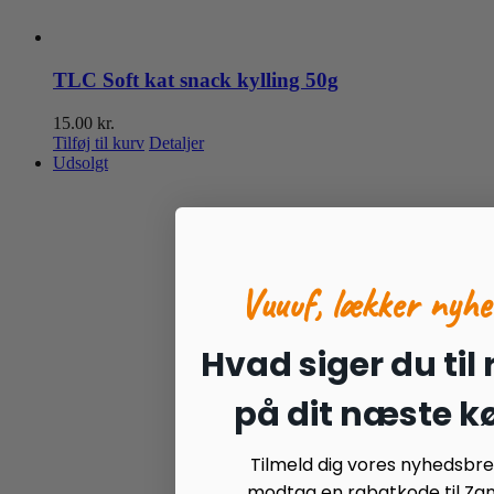
TLC Soft kat snack kylling 50g
15.00
kr.
Tilføj til kurv
Detaljer
Udsolgt
Vuuuf, lækker nyhe
Hvad siger du til
på dit næste k
Tilmeld dig vores nyhedsbr
modtag en rabatkode til Zan