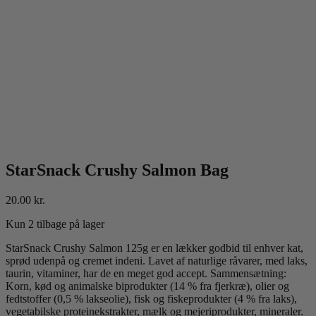
StarSnack Crushy Salmon Bag
20.00
kr.
Kun 2 tilbage på lager
StarSnack Crushy Salmon 125g er en lækker godbid til enhver kat,
sprød udenpå og cremet indeni. Lavet af naturlige råvarer, med laks,
taurin, vitaminer, har de en meget god accept. Sammensætning:
Korn, kød og animalske biprodukter (14 % fra fjerkræ), olier og
fedtstoffer (0,5 % lakseolie), fisk og fiskeprodukter (4 % fra laks),
vegetabilske proteinekstrakter, mælk og mejeriprodukter, mineraler.