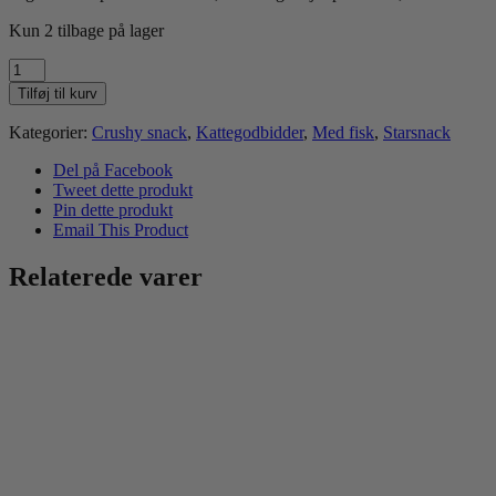
Kun 2 tilbage på lager
StarSnack
Crushy
Tilføj til kurv
Salmon
Bag
Kategorier:
Crushy snack
,
Kattegodbidder
,
Med fisk
,
Starsnack
antal
Del på Facebook
Tweet dette produkt
Pin dette produkt
Email This Product
Relaterede varer