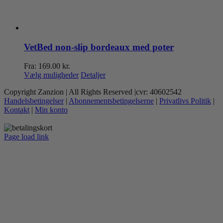
VetBed non-slip bordeaux med poter
Fra:
169.00
kr.
Dette
Vælg muligheder
Detaljer
vare
Copyright Zanzion | All Rights Reserved |cvr: 40602542
har
Handelsbetingelser
|
Abonnementsbetingelserne
|
Privatlivs Politik
|
flere
Kontakt
|
Min konto
varianter.
Mulighederne
kan
Page load link
vælges
Go
på
to
varesiden
Top