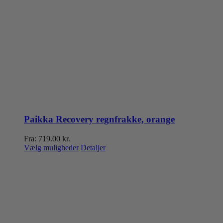
Paikka Recovery regnfrakke, orange
Fra:
719.00
kr.
Dette
Vælg muligheder
Detaljer
vare
har
flere
varianter.
Mulighederne
kan
vælges
på