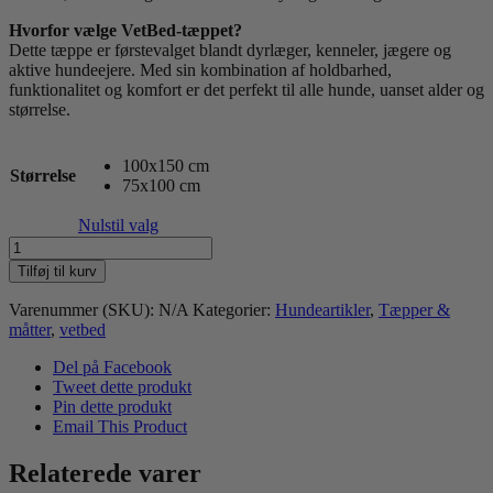
Hvorfor vælge VetBed-tæppet?
Dette tæppe er førstevalget blandt dyrlæger, kenneler, jægere og
aktive hundeejere. Med sin kombination af holdbarhed,
funktionalitet og komfort er det perfekt til alle hunde, uanset alder og
størrelse.
100x150 cm
Størrelse
75x100 cm
Nulstil valg
VetBed
non-
Tilføj til kurv
slip
Koksgrå
Varenummer (SKU):
N/A
Kategorier:
Hundeartikler
,
Tæpper &
med
måtter
,
vetbed
poter
antal
Del på Facebook
Tweet dette produkt
Pin dette produkt
Email This Product
Relaterede varer