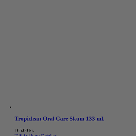
varesiden
Tropiclean Oral Care Skum 133 ml.
165.00
kr.
Tilføj til kurv
Detaljer