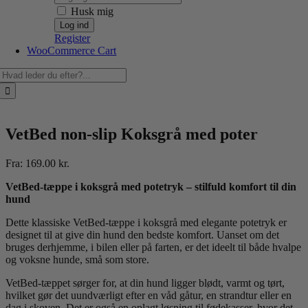
Husk mig
Register
WooCommerce Cart
Søg
efter:
VetBed non-slip Koksgrå med poter
Fra:
169.00
kr.
VetBed-tæppe i koksgrå med potetryk – stilfuld komfort til din
hund
Dette klassiske VetBed-tæppe i koksgrå med elegante potetryk er
designet til at give din hund den bedste komfort. Uanset om det
bruges derhjemme, i bilen eller på farten, er det ideelt til både hvalpe
og voksne hunde, små som store.
VetBed-tæppet sørger for, at din hund ligger blødt, varmt og tørt,
hvilket gør det uundværligt efter en våd gåtur, en strandtur eller en
dag i skoven. Det er også en oplagt løsning til fødekasser, hvor det