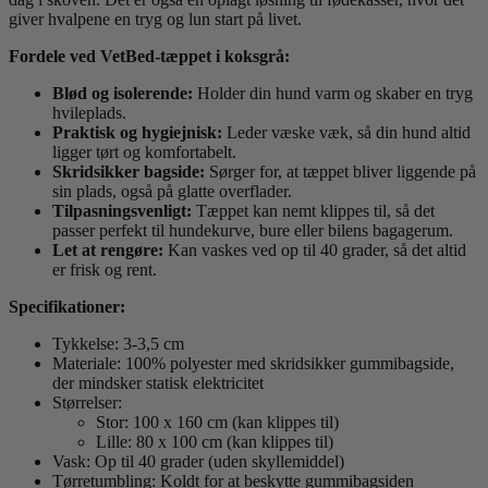
giver hvalpene en tryg og lun start på livet.
Fordele ved VetBed-tæppet i koksgrå:
Blød og isolerende:
Holder din hund varm og skaber en tryg
hvileplads.
Praktisk og hygiejnisk:
Leder væske væk, så din hund altid
ligger tørt og komfortabelt.
Skridsikker bagside:
Sørger for, at tæppet bliver liggende på
sin plads, også på glatte overflader.
Tilpasningsvenligt:
Tæppet kan nemt klippes til, så det
passer perfekt til hundekurve, bure eller bilens bagagerum.
Let at rengøre:
Kan vaskes ved op til 40 grader, så det altid
er frisk og rent.
Specifikationer:
Tykkelse: 3-3,5 cm
Materiale: 100% polyester med skridsikker gummibagside,
der mindsker statisk elektricitet
Størrelser:
Stor: 100 x 160 cm (kan klippes til)
Lille: 80 x 100 cm (kan klippes til)
Vask: Op til 40 grader (uden skyllemiddel)
Tørretumbling: Koldt for at beskytte gummibagsiden