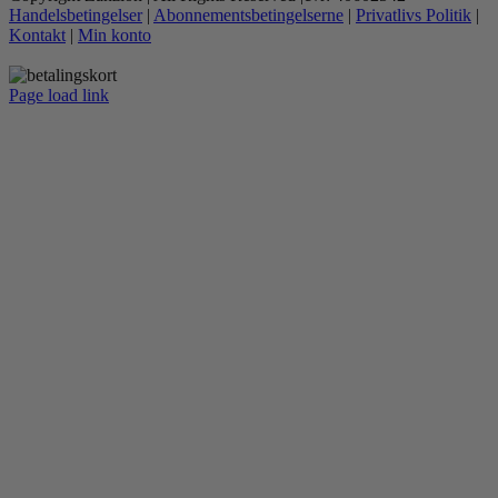
Handelsbetingelser
|
Abonnementsbetingelserne
|
Privatlivs Politik
|
flere
Kontakt
|
Min konto
varianter.
Mulighederne
kan
Page load link
vælges
Go
på
to
varesiden
Top