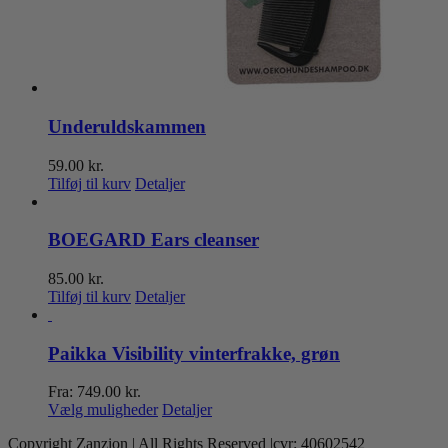
Underuldskammen
59.00
kr.
Tilføj til kurv
Detaljer
BOEGARD Ears cleanser
85.00
kr.
Tilføj til kurv
Detaljer
Paikka Visibility vinterfrakke, grøn
Fra:
749.00
kr.
Dette
Vælg muligheder
Detaljer
vare
Copyright Zanzion | All Rights Reserved |cvr: 40602542
har