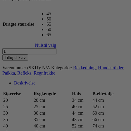
45
50
Dragte størrelse
55
60
65
Nulstil valg
Paikka
Recovery
Tilføj til kurv
regnfrakke,
orange
Varenummer (SKU):
N/A
Kategorier:
Beklædning
,
Hundeartikler
,
antal
Paikka
,
Refleks
,
Regnfrakke
Beskrivelse
Størrelse
Ryglængde
Hals
Bælte/talje
20
20 cm
34 cm
44 cm
25
25 cm
40 cm
52 cm
30
30 cm
44 cm
60 cm
35
35 cm
48 cm
66 cm
40
40 cm
52 cm
74 cm