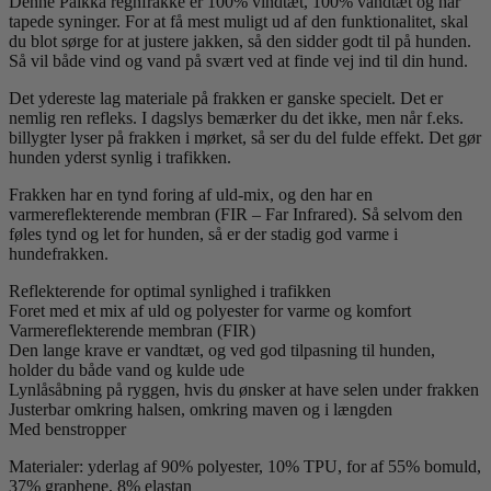
Denne Paikka regnfrakke er 100% vindtæt, 100% vandtæt og har
tapede syninger. For at få mest muligt ud af den funktionalitet, skal
du blot sørge for at justere jakken, så den sidder godt til på hunden.
Så vil både vind og vand på svært ved at finde vej ind til din hund.
Det ydereste lag materiale på frakken er ganske specielt. Det er
nemlig ren refleks. I dagslys bemærker du det ikke, men når f.eks.
billygter lyser på frakken i mørket, så ser du del fulde effekt. Det gør
hunden yderst synlig i trafikken.
Frakken har en tynd foring af uld-mix, og den har en
varmereflekterende membran (FIR – Far Infrared). Så selvom den
føles tynd og let for hunden, så er der stadig god varme i
hundefrakken.
Reflekterende for optimal synlighed i trafikken
Foret med et mix af uld og polyester for varme og komfort
Varmereflekterende membran (FIR)
Den lange krave er vandtæt, og ved god tilpasning til hunden,
holder du både vand og kulde ude
Lynlåsåbning på ryggen, hvis du ønsker at have selen under frakken
Justerbar omkring halsen, omkring maven og i længden
Med benstropper
Materialer: yderlag af 90% polyester, 10% TPU, for af 55% bomuld,
37% graphene, 8% elastan