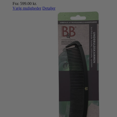
Fra:
599.00
kr.
Dette
Vælg muligheder
Detaljer
vare
har
flere
varianter.
Mulighederne
kan
vælges
på
varesiden