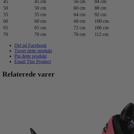
45
45 cm
56 cm
84 cm
50
50 cm
60 cm
88 cm
55
55 cm
64 cm
92 cm
60
60 cm
68 cm
100 cm
65
65 cm
72 cm
106 cm
70
70 cm
76 cm
112 cm
Del på Facebook
Tweet dette produkt
Pin dette produkt
Email This Product
Relaterede varer