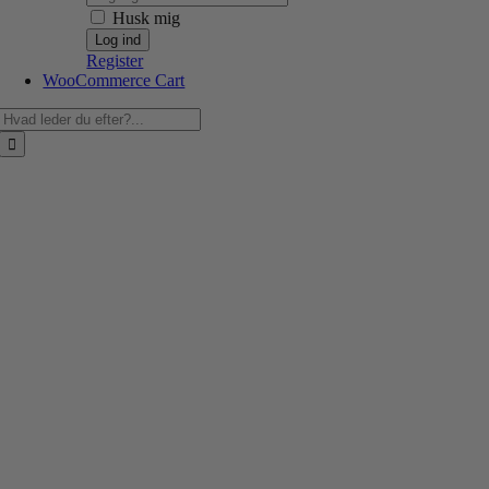
Husk mig
Register
WooCommerce Cart
Søg
efter: