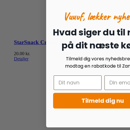
Vuuuf, lækker nyhe
Hvad siger du til
StarSnack Crushy Anti-Hairball Bag
på dit næste k
20.00
kr.
Tilmeld dig vores nyhedsbr
Detaljer
modtag en rabatkode til Zan
Tilmeld dig nu