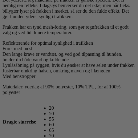
nemlig ren refleks. I dagslys bemærker du det ikke, men når f.eks.
billygter lyser på frakken i mørket, så ser du den fulde effekt. Det
gør hunden yderst synlig i trafikken.
Frakken har en tynd mesh-foring, som gør regnfrakken til et godt
valg og ved lidt lunere temperaturer.
Reflekterende for optimal synlighed i trafikken
Foret med mesh
Den lange krave er vandtæt, og ved god tilpasning til hunden,
holder du både vand og kulde ude
Lynlåsåbning på ryggen, hvis du ønsker at have selen under frakken
Justerbar omkring halsen, omkring maven og i længden
Med benstropper
Materialer: yderlag af 90% polyester, 10% TPU, for af 100%
polyester
20
50
55
Dragte størrelse
60
65
70