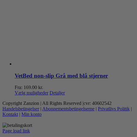
VetBed non-slip Grå med blå stjerner
Fra:
169.00
kr.
Dette
Vælg muligheder
Detaljer
vare
Copyright Zanzion | All Rights Reserved |cvr: 40602542
har
Handelsbetingelser
|
Abonnementsbetingelserne
|
Privatlivs Politik
|
flere
Kontakt
|
Min konto
varianter.
Mulighederne
kan
Page load link
vælges
Go
på