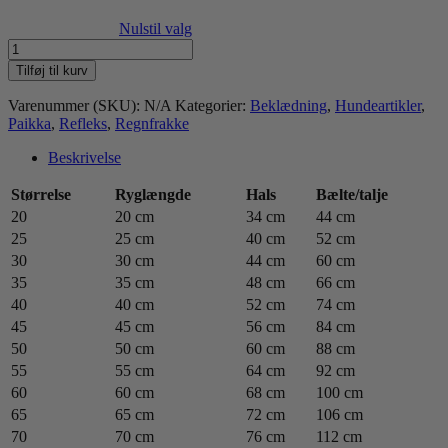
Nulstil valg
Paikka
Visibility
Tilføj til kurv
regnfrakke,
Leo
Varenummer (SKU):
N/A
Kategorier:
Beklædning
,
Hundeartikler
,
antal
Paikka
,
Refleks
,
Regnfrakke
Beskrivelse
Størrelse
Ryglængde
Hals
Bælte/talje
20
20 cm
34 cm
44 cm
25
25 cm
40 cm
52 cm
30
30 cm
44 cm
60 cm
35
35 cm
48 cm
66 cm
40
40 cm
52 cm
74 cm
45
45 cm
56 cm
84 cm
50
50 cm
60 cm
88 cm
55
55 cm
64 cm
92 cm
60
60 cm
68 cm
100 cm
65
65 cm
72 cm
106 cm
70
70 cm
76 cm
112 cm