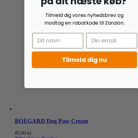
på dit næste køb?
varesiden
Tilmeld dig vores nyhedsbrev og
modtag en rabatkode til Zanzion.
Tilmeld dig nu
BOEGARD Dog Paw Cream
85.00
kr.