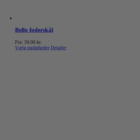
Bello foderskål
Fra:
39.00
kr.
Dette
Vælg muligheder
Detaljer
vare
har
flere
varianter.
Mulighederne
kan
vælges
på
varesiden