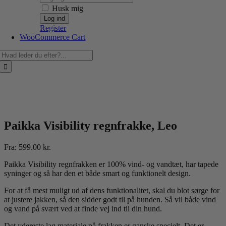
Husk mig
Register
WooCommerce Cart
Søg
efter:
Paikka Visibility regnfrakke, Leo
Fra:
599.00
kr.
Paikka Visibility regnfrakken er 100% vind- og vandtæt, har tapede
syninger og så har den et både smart og funktionelt design.
For at få mest muligt ud af dens funktionalitet, skal du blot sørge for
at justere jakken, så den sidder godt til på hunden. Så vil både vind
og vand på svært ved at finde vej ind til din hund.
Det ydereste lag materiale på frakken er ganske specielt. Det er