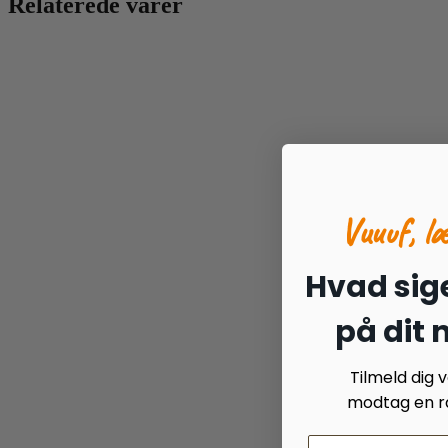
Relaterede varer
Vuuuf, l
Hvad sige
på dit
Tilmeld dig
modtag en ra