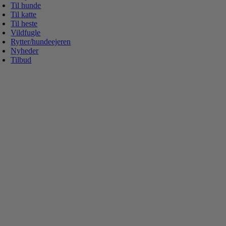
Til hunde
Til katte
Til heste
Vildfugle
Rytter/hundeejeren
Nyheder
Tilbud