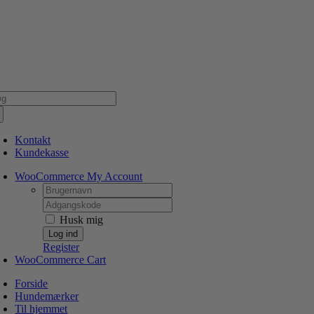
Skip
NSK WEBSHOP
PERSONLIG OG 5 STJERNEDE SERVICE
DIN HUND ER V
to
content
g
er:
Kontakt
Kundekasse
WooCommerce My Account
Username:
Password:
Husk mig
Register
WooCommerce Cart
Forside
Hundemærker
Til hjemmet