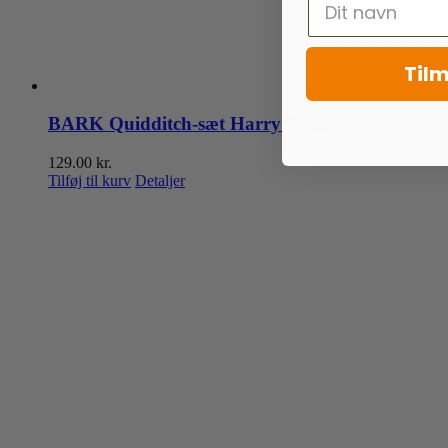
Tilm
BARK Quidditch-sæt Harry Potter
129.00
kr.
Tilføj til kurv
Detaljer