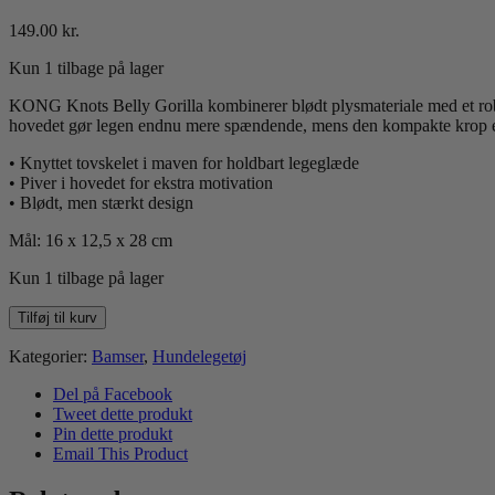
149.00
kr.
Kun 1 tilbage på lager
KONG Knots Belly Gorilla kombinerer blødt plysmateriale med et robu
hovedet gør legen endnu mere spændende, mens den kompakte krop er p
• Knyttet tovskelet i maven for holdbart legeglæde
• Piver i hovedet for ekstra motivation
• Blødt, men stærkt design
Mål: 16 x 12,5 x 28 cm
Kun 1 tilbage på lager
Kong
Tilføj til kurv
Knots
Belly
Kategorier:
Bamser
,
Hundelegetøj
Gorilla
antal
Del på Facebook
Tweet dette produkt
Pin dette produkt
Email This Product