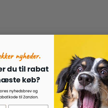
ækker nyheder.
r du til rabat
 næste køb?
 vores nyhedsbrev og
batkode til Zanzion.