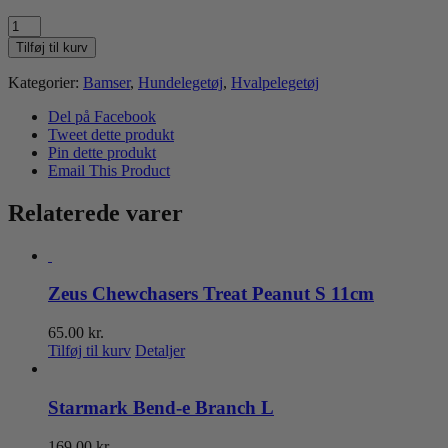
KONG
Comfort
Tilføj til kurv
Kiddos
Jumbo
Kategorier:
Bamser
,
Hundelegetøj
,
Hvalpelegetøj
Elephant
XL
Del på Facebook
antal
Tweet dette produkt
Pin dette produkt
Email This Product
Relaterede varer
Zeus Chewchasers Treat Peanut S 11cm
65.00
kr.
Tilføj til kurv
Detaljer
Starmark Bend-e Branch L
169.00
kr.