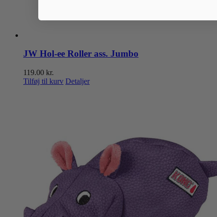
JW Hol-ee Roller ass. Jumbo
119.00
kr.
Tilføj til kurv
Detaljer