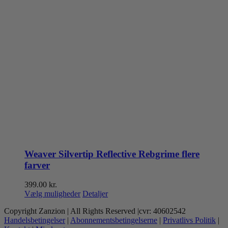
Weaver Silvertip Reflective Rebgrime flere
farver
399.00
kr.
Dette
Vælg muligheder
Detaljer
vare
Copyright Zanzion | All Rights Reserved |cvr: 40602542
har
Handelsbetingelser
|
Abonnementsbetingelserne
|
Privatlivs Politik
|
flere