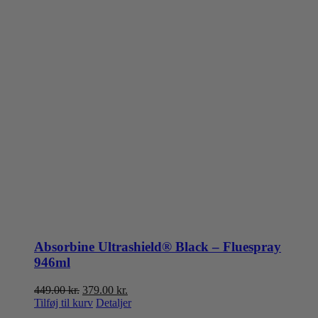
Absorbine Ultrashield® Black – Fluespray
946ml
Den
Den
449.00
kr.
379.00
kr.
oprindelige
aktuelle
Tilføj til kurv
Detaljer
pris
pris