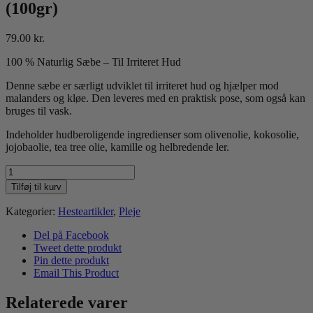
(100gr)
79.00
kr.
100 % Naturlig Sæbe – Til Irriteret Hud
Denne sæbe er særligt udviklet til irriteret hud og hjælper mod
malanders og kløe. Den leveres med en praktisk pose, som også kan
bruges til vask.
Indeholder hudberoligende ingredienser som olivenolie, kokosolie,
jojobaolie, tea tree olie, kamille og helbredende ler.
Harry's
Horse
Tilføj til kurv
sæbe
SkinCare
Kategorier:
Hesteartikler
,
Pleje
Natural
(100gr)
Del på Facebook
antal
Tweet dette produkt
Pin dette produkt
Email This Product
Relaterede varer