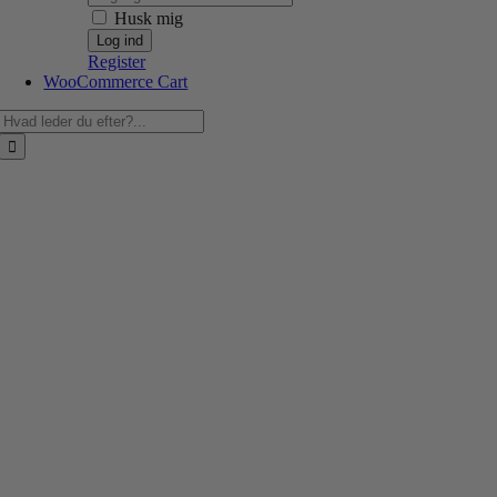
Husk mig
Register
WooCommerce Cart
Søg
efter: