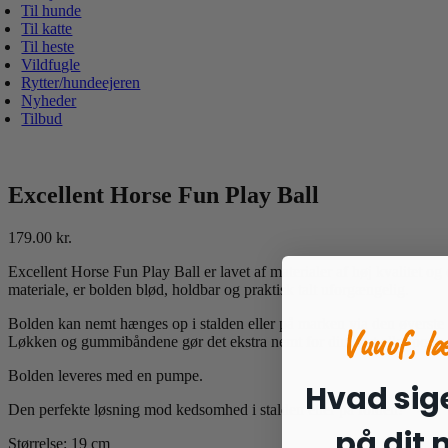
Til hunde
Til katte
Til heste
Vildfugle
Rytter/hundeejeren
Nyheder
Tilbud
Excellent Horse Fun Play Ball
179.00
kr.
Excellent Horse Fun Play Ball er lavet af materialer af høj kvalitet 
materiale, er bolden blød, holdbar og praktisk talt uforgængelig.
Bolden kan nemt hænges op i stalden eller på marken via den øverste l
Vuuuf, l
Løkken og gummibåndene gør det ekstra nemt for din hest eller pony a
Bolden leveres med en pumpe.
Hvad sige
Den perfekte løsning mod kedsomhed i stalden eller på folden!
på dit
Størrelse: 19 cm