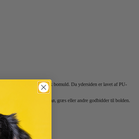
ummi, som er dækket af stærk bomuld. Da ydersiden er lavet af PU-
mulighed for at fastgøre hø, græs eller andre godbidder til bolden.
g.