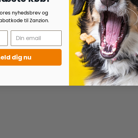
 vores nyhedsbrev og
batkode til Zanzion.
eld dig nu