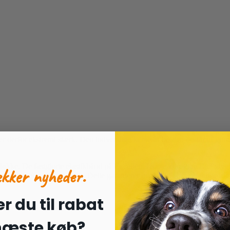
og er derfor ekstremt stærk. Den indvendige kerne af bolden består af g
økke. De fastgjorte elastikbånd på Excellent Horse Fun Play Ball giver 
ækker nyheder.
t samle Fun Play Ball op. Dette garanterer masser af sjov og udfordrin
r du til rabat
 næste køb?