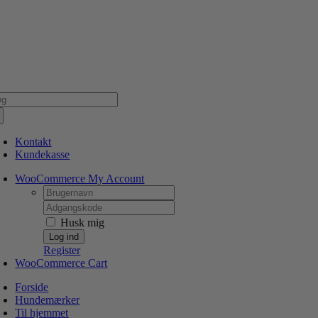
Skip
NSK WEBSHOP
PERSONLIG OG 5 STJERNEDE SERVICE
DIN HUND ER V
to
content
g
er:
Kontakt
Kundekasse
WooCommerce My Account
Username:
Password:
Husk mig
Register
WooCommerce Cart
Forside
Hundemærker
Til hjemmet