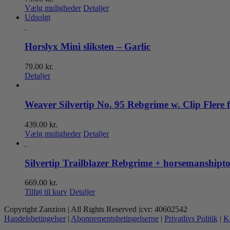
Dette
Vælg muligheder
Detaljer
vare
Udsolgt
har
flere
varianter.
Horslyx Mini sliksten – Garlic
Mulighederne
kan
79.00
kr.
vælges
Detaljer
på
varesiden
Weaver Silvertip No. 95 Rebgrime w. Clip Flere 
439.00
kr.
Dette
Vælg muligheder
Detaljer
vare
har
flere
Silvertip Trailblazer Rebgrime + horsemanshipt
varianter.
Mulighederne
669.00
kr.
kan
Tilføj til kurv
Detaljer
vælges
på
Copyright Zanzion | All Rights Reserved |cvr: 40602542
varesiden
Handelsbetingelser
|
Abonnementsbetingelserne
|
Privatlivs Politik
|
K