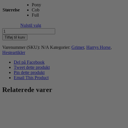
Pony
Størrelse
Cob
Full
Nulstil valg
Harry's
Horse
Tilføj til kurv
Lædergrime
Metallic
Varenummer (SKU):
N/A
Kategorier:
Grimer
,
Harrys Horse
,
antal
Hesteartikler
Del på Facebook
Tweet dette produkt
Pin dette produkt
Email This Product
Relaterede varer