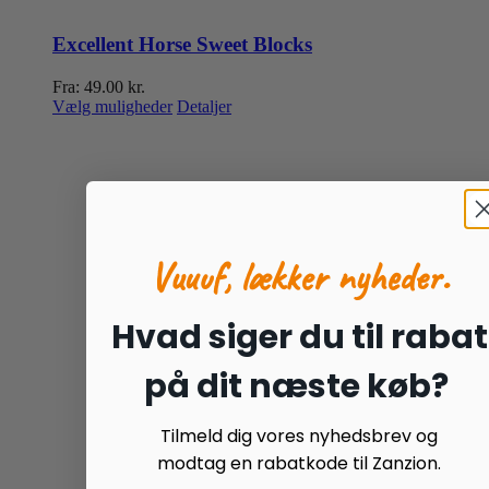
Excellent Horse Sweet Blocks
Fra:
49.00
kr.
Dette
Vælg muligheder
Detaljer
vare
har
flere
varianter.
Mulighederne
kan
vælges
Vuuuf, lækker nyheder.
på
varesiden
Hvad siger du til rabat
på dit næste køb?
Tilmeld dig vores nyhedsbrev og
modtag en rabatkode til Zanzion.