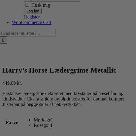
Husk mig
Register
WooCommerce Cart
Søg
efter:
Harry’s Horse Lædergrime Metallic
449.00
kr.
Eksklusiv lædergrime dekoreret med krystaller på næsebånd og
kindstykker. Ekstra smidig og blødt polstret for optimal komfort.
Justerbar på begge sider af nakkestykket.
Mørkegrå
Farve
Rosegold