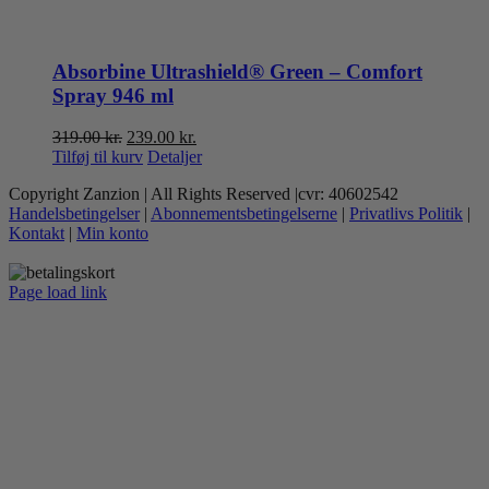
Absorbine Ultrashield® Green – Comfort
Spray 946 ml
Den
Den
319.00
kr.
239.00
kr.
oprindelige
aktuelle
Tilføj til kurv
Detaljer
pris
pris
Copyright Zanzion | All Rights Reserved |cvr: 40602542
var:
er:
Handelsbetingelser
|
Abonnementsbetingelserne
|
Privatlivs Politik
|
319.00 kr..
239.00 kr..
Kontakt
|
Min konto
Page load link
Go
to
Top