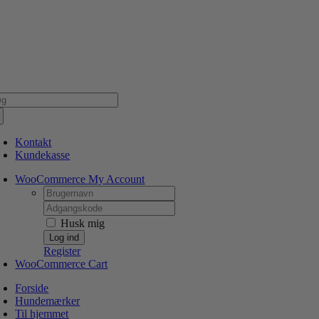
Skip
NSK WEBSHOP
PERSONLIG OG 5 STJERNEDE SERVICE
DIN HUND ER V
to
content
g
er:
Kontakt
Kundekasse
WooCommerce My Account
Username:
Password:
Husk mig
Register
WooCommerce Cart
Forside
Hundemærker
Til hjemmet