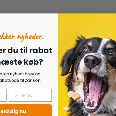
ækker nyheder.
r du til rabat
 næste køb?
 vores nyhedsbrev og
batkode til Zanzion.
eld dig nu