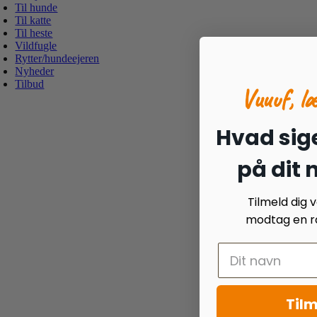
Til hunde
Til katte
Til heste
Vildfugle
Rytter/hundeejeren
Nyheder
Tilbud
Vuuuf, l
Hvad sige
på dit
Tilmeld dig
modtag en ra
Tilm