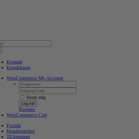
Skip
NSK WEBSHOP
PERSONLIG OG 5 STJERNEDE SERVICE
DIN HUND ER V
to
content
g
er:
Kontakt
Kundekasse
WooCommerce My Account
Username:
Password:
Husk mig
Register
WooCommerce Cart
Forside
Hundemærker
Til hjemmet