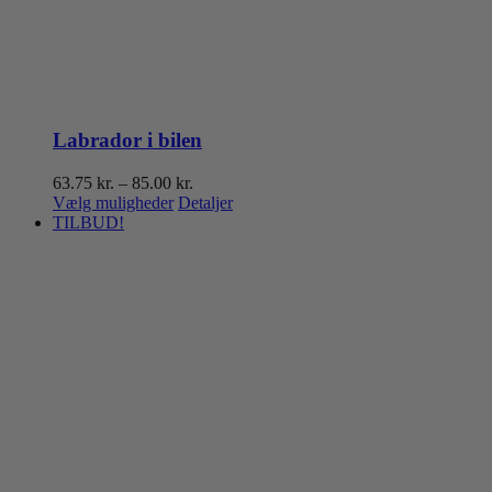
Labrador i bilen
Prisinterval:
63.75
kr.
–
85.00
kr.
Dette
63.75 kr.
Vælg muligheder
Detaljer
vare
til
TILBUD!
har
85.00 kr.
flere
varianter.
Mulighederne
kan
vælges
på
varesiden