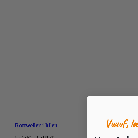
Vuuuf, l
Rottweiler i bilen
Prisinterval:
63.75
kr.
–
85.00
kr.