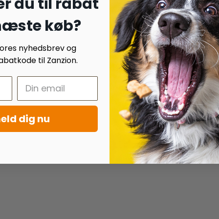
r du til rabat
 næste køb?
 vores nyhedsbrev og
batkode til Zanzion.
eld dig nu