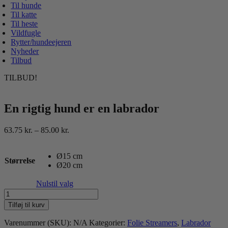
Til hunde
Til katte
Til heste
Vildfugle
Rytter/hundeejeren
Nyheder
Tilbud
TILBUD!
En rigtig hund er en labrador
Prisinterval:
63.75
kr.
–
85.00
kr.
63.75 kr.
til
Ø15 cm
85.00 kr.
Størrelse
Ø20 cm
Nulstil valg
En
rigtig
Tilføj til kurv
hund
er
Varenummer (SKU):
N/A
Kategorier:
Folie Streamers
,
Labrador