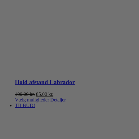
Hold afstand Labrador
Den
Den
100.00
kr.
85.00
kr.
oprindelige
aktuelle
Vælg muligheder
Detaljer
pris
pris
TILBUD!
var:
er:
100.00 kr..
85.00 kr..