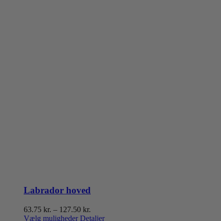
Labrador hoved
Prisinterval:
63.75
kr.
–
127.50
kr.
Dette
63.75 kr.
Vælg muligheder
Detaljer