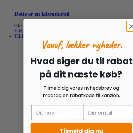
Dette er en labradorbil
Prisinterval:
63.75
kr.
–
85.00
kr.
Dette
63.75 kr.
Vælg muligheder
Detaljer
vare
til
TILBUD!
Vuuuf, lækker nyheder.
har
85.00 kr.
flere
varianter.
Mulighederne
Hvad siger du til rabat
kan
vælges
på dit næste køb?
på
varesiden
Tilmeld dig vores nyhedsbrev og
modtag en rabatkode til Zanzion.
Tilmeld dig nu