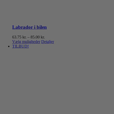
Labrador i bilen
Prisinterval:
63.75
kr.
–
85.00
kr.
Dette
63.75 kr.
Vælg muligheder
Detaljer
vare
til
TILBUD!
har
85.00 kr.
flere
varianter.
Mulighederne
kan
vælges
på
varesiden