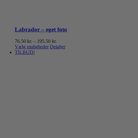
Labrador – eget foto
Prisinterval:
76.50
kr.
–
195.50
kr.
Dette
76.50 kr.
Vælg muligheder
Detaljer
vare
til
TILBUD!
har
195.50 kr.
flere
varianter.
Mulighederne
kan
vælges
på
varesiden