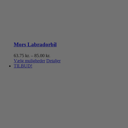
Mors Labradorbil
Prisinterval:
63.75
kr.
–
85.00
kr.
Dette
63.75 kr.
Vælg muligheder
Detaljer
vare
til
TILBUD!
har
85.00 kr.
flere
varianter.
Mulighederne
kan
vælges
på
varesiden