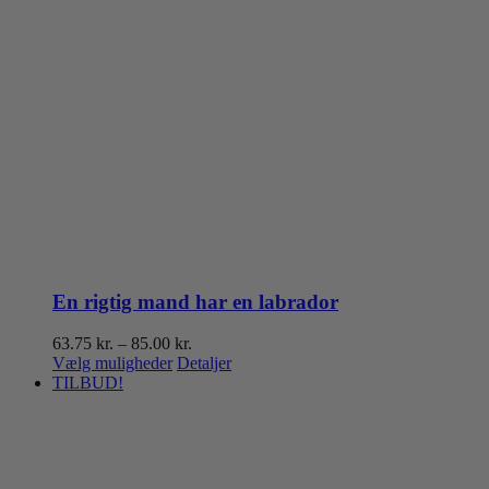
En rigtig mand har en labrador
Prisinterval:
63.75
kr.
–
85.00
kr.
Dette
63.75 kr.
Vælg muligheder
Detaljer
vare
til
TILBUD!
har
85.00 kr.
flere
varianter.
Mulighederne
kan