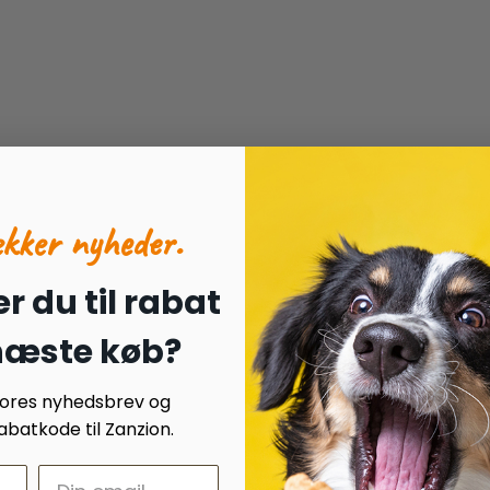
ækker nyheder.
r du til rabat
 næste køb?
 vores nyhedsbrev og
batkode til Zanzion.