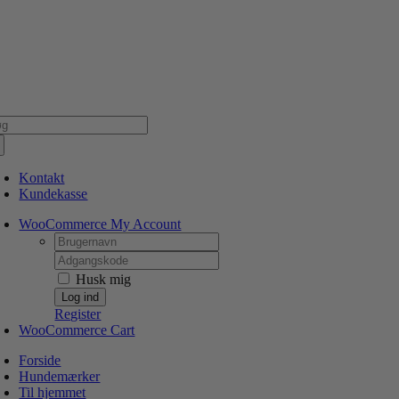
Skip
NSK WEBSHOP
PERSONLIG OG 5 STJERNEDE SERVICE
DIN HUND ER V
to
content
g
er:
Kontakt
Kundekasse
WooCommerce My Account
Username:
Password:
Husk mig
Register
WooCommerce Cart
Forside
Hundemærker
Til hjemmet