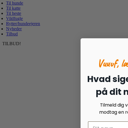
Til hunde
Til katte
Til heste
Vildfugle
Rytter/hundeejeren
Nyheder
Tilbud
TILBUD!
Vuuuf, l
Hvad sige
på dit
Tilmeld dig
modtag en ra