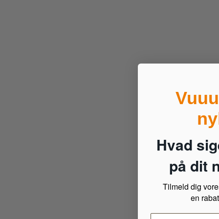
Vuuu
ny
Hvad sige
på dit
Tilmeld dig vor
en rabat