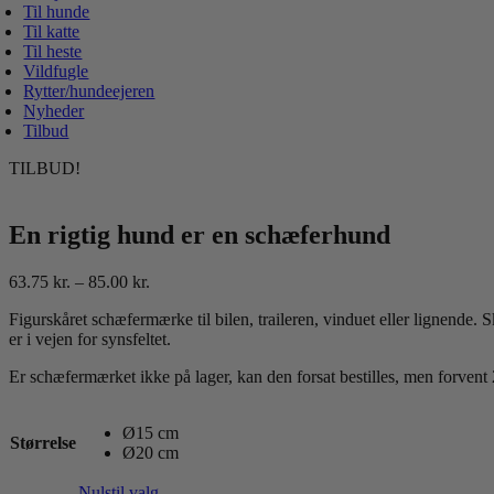
Til hunde
Til katte
Til heste
Vildfugle
Rytter/hundeejeren
Nyheder
Tilbud
TILBUD!
En rigtig hund er en schæferhund
Prisinterval:
63.75
kr.
–
85.00
kr.
63.75 kr.
Figurskåret schæfermærke til bilen, traileren, vinduet eller lignende. 
til
er i vejen for synsfeltet.
85.00 kr.
Er schæfermærket ikke på lager, kan den forsat bestilles, men forvent 
Ø15 cm
Størrelse
Ø20 cm
Nulstil valg