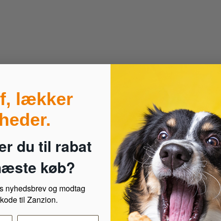
f, lækker
heder.
r du til rabat
 næste køb?
es nyhedsbrev og modtag
kode til Zanzion.