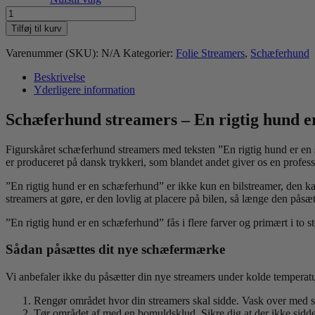
En
rigtig
Tilføj til kurv
hund
er
Varenummer (SKU):
N/A
Kategorier:
Folie Streamers
,
Schæferhund
en
schæferhund
Beskrivelse
antal
Yderligere information
Schæferhund streamers – En rigtig hund e
Figurskåret schæferhund streamers med teksten ”En rigtig hund er en
er produceret på dansk trykkeri, som blandet andet giver os en professi
”En rigtig hund er en schæferhund” er ikke kun en bilstreamer, den kan
streamers at gøre, er den lovlig at placere på bilen, så længe den påsæt
”En rigtig hund er en schæferhund” fås i flere farver og primært i to 
Sådan påsættes dit nye schæfermærke
Vi anbefaler ikke du påsætter din nye streamers under kolde temperat
Rengør området hvor din streamers skal sidde. Vask over med sæ
Tør området af med en bomuldsklud. Sikre dig at der ikke sidder