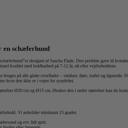
r en schæferhund
 schæferhund”er designet af Sascha Flade. Den perfekte gave til kvin
onel kvalitet med holdbarhed på 7-12 år, alt efter vejrforholdene.
 bruges på alle glatte overflader – vinduer, døre, trailer og lignende.
tes hvor den ikke er i vejen for synsfeltet.
størrelser Ø20 cm og Ø15 cm. Ønskes den i andre størrelser kan du kontak
urforhold. Vi anbefaler minimum 15 grader.
bevand og evt. lidt sprit.
 fnuller eller lignende.