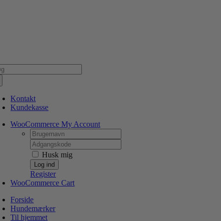
Skip
NSK WEBSHOP
PERSONLIG OG 5 STJERNEDE SERVICE
DIN HUND ER V
to
content
g
er:
Kontakt
Kundekasse
WooCommerce My Account
Username:
Password:
Husk mig
Register
WooCommerce Cart
Forside
Hundemærker
Til hjemmet