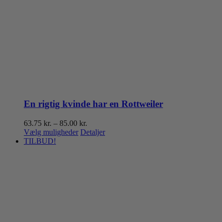
En rigtig kvinde har en Rottweiler
Prisinterval:
63.75
kr.
–
85.00
kr.
Dette
63.75 kr.
Vælg muligheder
Detaljer
vare
til
TILBUD!
har
85.00 kr.
flere
varianter.
Mulighederne
kan
vælges
på
varesiden