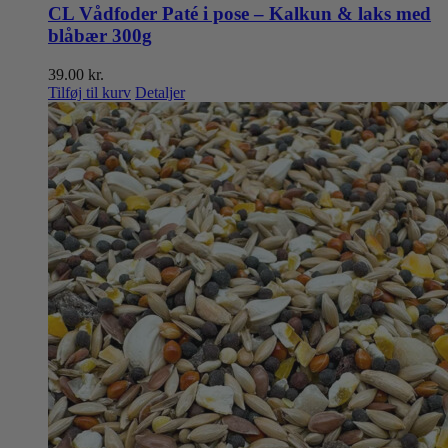
CL Vådfoder Paté i pose – Kalkun & laks med
blåbær 300g
39.00
kr.
Tilføj til kurv
Detaljer