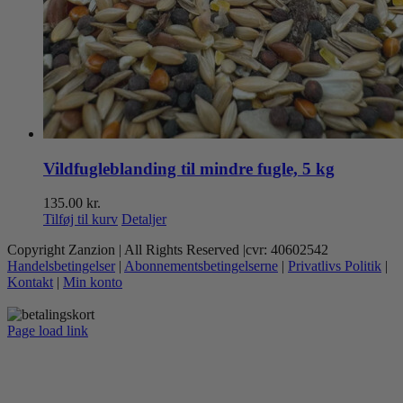
Vildfugleblanding til mindre fugle, 5 kg
135.00
kr.
Tilføj til kurv
Detaljer
Copyright Zanzion | All Rights Reserved |cvr: 40602542
Handelsbetingelser
|
Abonnementsbetingelserne
|
Privatlivs Politik
|
Kontakt
|
Min konto
Page load link
Go
to
Top