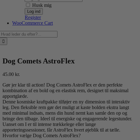
Husk mig
Register
WooCommerce Cart
Søg
efter:
Dog Comets AstroFlex
45.00
kr.
Gør jer klar til action! Dog Comets AstroFlex er den perfekte
kombination af en bold og en elastisk rem, designet til maksimal
apportglæde.
Denne kosmiske kraftpakke tilføjer en ny dimension til interaktiv
leg. Den fleksible rem gør det muligt at kaste bolden ekstra langt
med minimal indsats, mens din hund nemt kan samle den op og
bringe den tilbage. Ideel til energiske og engagerende legestunder.
Uanset om I er til intense trækkelege eller lange
apporteringssessioner, får AstroFlex hvert øjeblik til at tælle.
Hvorfor vælge Dog Comets AstroFlex?