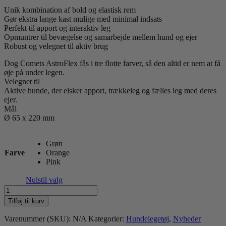
Unik kombination af bold og elastisk rem
Gør ekstra lange kast mulige med minimal indsats
Perfekt til apport og interaktiv leg
Opmuntrer til bevægelse og samarbejde mellem hund og ejer
Robust og velegnet til aktiv brug
Dog Comets AstroFlex fås i tre flotte farver, så den altid er nem at få
øje på under legen.
Velegnet til
Aktive hunde, der elsker apport, trækkeleg og fælles leg med deres
ejer.
Mål
Ø 65 x 220 mm
Grøn
Farve
Orange
Pink
Nulstil valg
Dog
Comets
Tilføj til kurv
AstroFlex
antal
Varenummer (SKU):
N/A
Kategorier:
Hundelegetøj
,
Nyheder