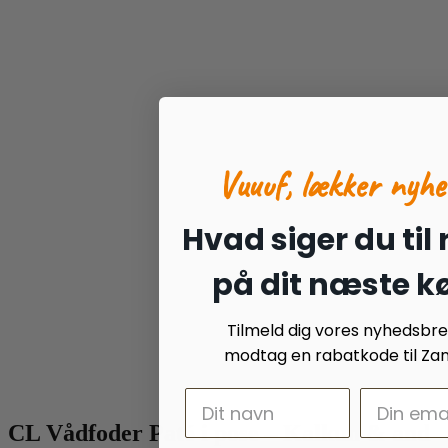
Vuuuf, lækker nyhe
Hvad siger du til
på dit næste k
Tilmeld dig vores nyhedsbr
modtag en rabatkode til Zan
CL Vådfoder Paté i pose – Kalkun & and