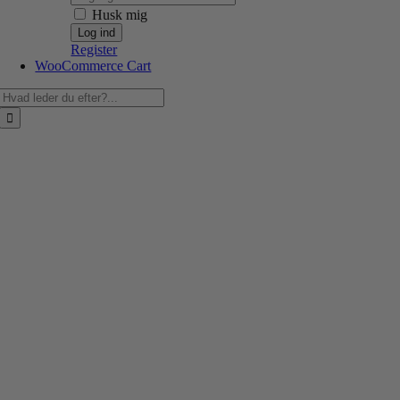
Husk mig
Register
WooCommerce Cart
Søg
efter: