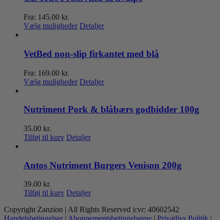
Fra:
145.00
kr.
Dette
Vælg muligheder
Detaljer
vare
har
flere
VetBed non-slip firkantet med blå
varianter.
Mulighederne
Fra:
169.00
kr.
kan
Dette
Vælg muligheder
Detaljer
vælges
vare
på
har
varesiden
flere
Nutriment Pork & blåbærs godbidder 100g
varianter.
Mulighederne
35.00
kr.
kan
Tilføj til kurv
Detaljer
vælges
på
varesiden
Antos Nutriment Burgers Venison 200g
39.00
kr.
Tilføj til kurv
Detaljer
Copyright Zanzion | All Rights Reserved |cvr: 40602542
Handelsbetingelser
|
Abonnementsbetingelserne
|
Privatlivs Politik
|