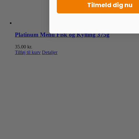
Tilmeld dig nu
Platinum Menu Fisk og Kylling 375g
35.00
kr.
Tilføj til kurv
Detaljer