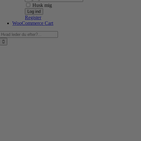
Husk mig
Register
WooCommerce Cart
Søg
efter: