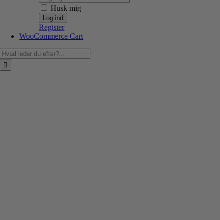
Husk mig
Register
WooCommerce Cart
Søg
efter: