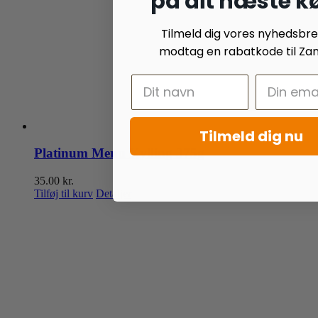
på dit næste k
Tilmeld dig vores nyhedsbr
modtag en rabatkode til Zan
Tilmeld dig nu
Platinum Menu Kylling 375g
35.00
kr.
Tilføj til kurv
Detaljer