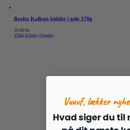
Bozita Kalkun bidder i gele 370g
16.00
kr.
Tilføj til kurv
Detaljer
Vuuuf, lækker nyhe
Hvad siger du til