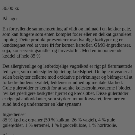
36.00
kr.
På lager
En fortryllende sammensætning af vildt og indmad i en lækker paté,
som kan fungere som enten komplet foder eller en delikat granuleret
topping. Dette produkt præsenterer usædvanlige kødtyper og er
kendetegnet ved at være fri for kerner, kartofler, GMO-ingredienser,
soja, konserveringsmidler og farvestoffer. Med en imponerende
køddel af hele 85 %.
Det allergivenlige og letfordøjelige vagtelkød er rigt på flerumættede
fedtsyrer, som understøtter hjertet og kredsløbet. De høje niveauer af
selen beskytter cellerne mod oxidative påvirkninger og bidrager til at
forbedre hudens kvalitet, leddenes sundhed og mentale klarhed.
Gule gulerødder er kendt for at sænke kolesterolniveauerne i blodet,
hvilket yderligere beskytter hjertet og kredsløbet. Disse gulerødder
er rige på antioxidanter, som styrker immunforsvaret, fremmer en
sund hud og understøtter en klar synssans.
Ingredienser
85 % kød og organer (59 % kalkun, 26 % vagtel), 4 % gule
gulerødder, 1 % ærtemel, 1 % lignocellulose, 1 % hørfrøolie.