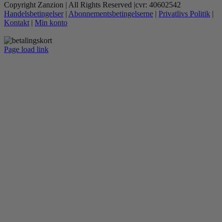
Copyright Zanzion | All Rights Reserved |cvr: 40602542
Handelsbetingelser
|
Abonnementsbetingelserne
|
Privatlivs Politik
|
Kontakt
|
Min konto
Page load link
Go
to
Top