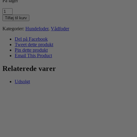
På lager
Carnilove
Pouch
Tilføj til kurv
Quail
antal
Kategorier:
Hundefoder
,
Vådfoder
Del på Facebook
Tweet dette produkt
Pin dette produkt
Email This Product
Relaterede varer
Udsolgt