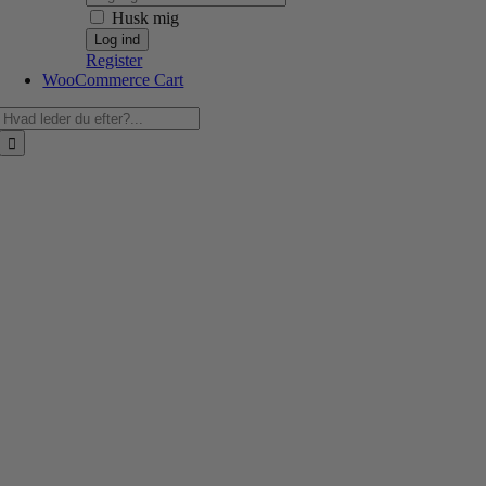
Husk mig
Register
WooCommerce Cart
Søg
efter: