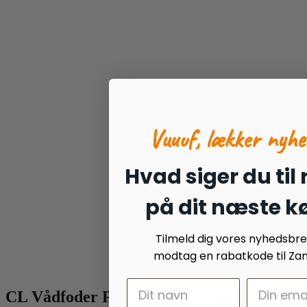
Vuuuf, lækker nyhe
Hvad siger du til
på dit næste k
Tilmeld dig vores nyhedsbr
modtag en rabatkode til Zan
CL Vådfoder Paté i pose – Kalkun &