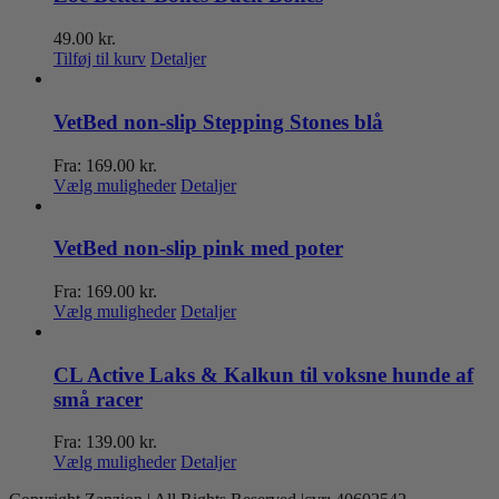
49.00
kr.
Tilføj til kurv
Detaljer
VetBed non-slip Stepping Stones blå
Fra:
169.00
kr.
Dette
Vælg muligheder
Detaljer
vare
har
flere
VetBed non-slip pink med poter
varianter.
Mulighederne
Fra:
169.00
kr.
kan
Dette
Vælg muligheder
Detaljer
vælges
vare
på
har
varesiden
flere
CL Active Laks & Kalkun til voksne hunde af
varianter.
små racer
Mulighederne
kan
Fra:
139.00
kr.
vælges
Dette
Vælg muligheder
Detaljer
på
vare
varesiden