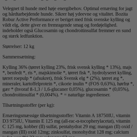
Velegnet til hunde med høje energibehov. Optimal ernæring for jagt
og hårdtarbejdende hunde. Sikrer høj ydeevne og vitalitet. Bozita
Robur Active Performance er beriget med frisk svenske kylling og
vildt elg, dette giver en fremragende smag og fordøjelighed.
indeholder også Glucosamin og chondroitinsulfat fremmer en sund
og stærk ledfunktion.
Størrelser: 12 kg
Sammensætning:
Kylling 36% (tørret kylling 23%, frisk svensk kylling * 13%), majs
*, benfedt *, ris *, majskimolie *, tørret fisk *, hydrolyseret kylling,
tørret roepulp * (afsukret), frisk Svensk elg * (2%), tørret æg *,
mineraler, kartoffelprotein *, cikorie inulin * (FOS 0,63%), hørfrø *,
gær * (hvoraf ß-1,3 / 1,6-glucaner 0,05%), glucosamin * (0,05%),
chondroitinsulfat * (0,004%). * = naturlige ingredienser.
Tilsætningsstoffer (per kg):
Ernæringsmæssige tilsætningsstoffer: Vitamin A 18750IU, vitamin
D3 975IU, Vitamin E 125 mg (all-rac-α-tocopherylacetat), vitamin
C 125 mg, kobber (II) sulfat, pentahydrat 29 mg; mangan (II) oxid /
mangan (III) oxid 12mg; zinksulfat, monohydrat 128 mg; calcium