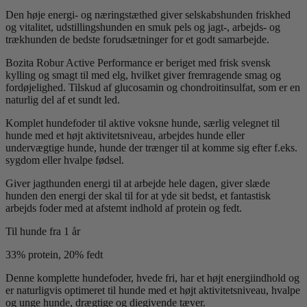
Den høje energi- og næringstæthed giver selskabshunden friskhed
og vitalitet, udstillingshunden en smuk pels og jagt-, arbejds- og
trækhunden de bedste forudsætninger for et godt samarbejde.
Bozita Robur Active Performance er beriget med frisk svensk
kylling og smagt til med elg, hvilket giver fremragende smag og
fordøjelighed. Tilskud af glucosamin og chondroitinsulfat, som er en
naturlig del af et sundt led.
Komplet hundefoder til aktive voksne hunde, særlig velegnet til
hunde med et højt aktivitetsniveau, arbejdes hunde eller
undervægtige hunde, hunde der trænger til at komme sig efter f.eks.
sygdom eller hvalpe fødsel.
Giver jagthunden energi til at arbejde hele dagen, giver slæde
hunden den energi der skal til for at yde sit bedst, et fantastisk
arbejds foder med at afstemt indhold af protein og fedt.
Til hunde fra 1 år
33% protein, 20% fedt
Denne komplette hundefoder, hvede fri, har et højt energiindhold og
er naturligvis optimeret til hunde med et højt aktivitetsniveau, hvalpe
og unge hunde, drægtige og diegivende tæver.