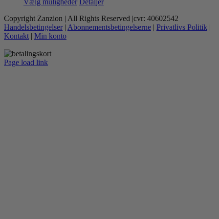
Dette
Vælg muligheder
Detaljer
vare
Copyright Zanzion | All Rights Reserved |cvr: 40602542
har
Handelsbetingelser
|
Abonnementsbetingelserne
|
Privatlivs Politik
|
flere
Kontakt
|
Min konto
varianter.
Mulighederne
kan
Page load link
vælges
Go
på
to
varesiden
Top