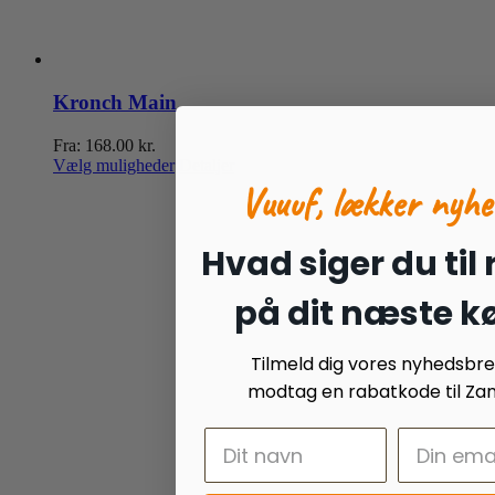
Kronch Main
Fra:
168.00
kr.
Dette
Vælg muligheder
Detaljer
vare
Vuuuf, lækker nyhe
har
flere
varianter.
Hvad siger du til
Mulighederne
kan
på dit næste k
vælges
på
varesiden
Tilmeld dig vores nyhedsbr
modtag en rabatkode til Zan