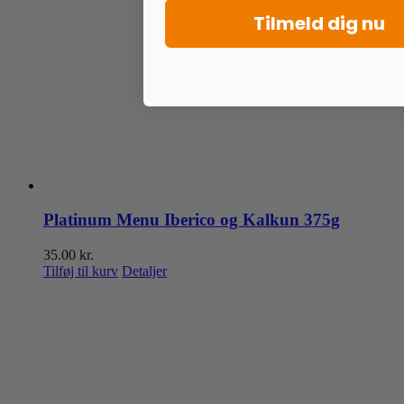
Tilmeld dig nu
Platinum Menu Iberico og Kalkun 375g
35.00
kr.
Tilføj til kurv
Detaljer