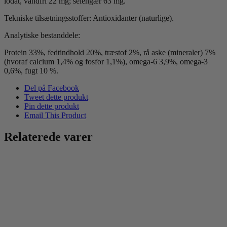
iodat, vandfri 22 mg; selengær 63 mg.
Tekniske tilsætningsstoffer: Antioxidanter (naturlige).
Analytiske bestanddele:
Protein 33%, fedtindhold 20%, træstof 2%, rå aske (mineraler) 7%
(hvoraf calcium 1,4% og fosfor 1,1%), omega-6 3,9%, omega-3
0,6%, fugt 10 %.
Del på Facebook
Tweet dette produkt
Pin dette produkt
Email This Product
Relaterede varer