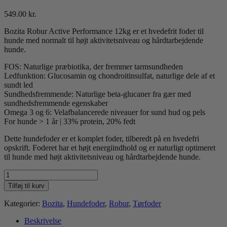
549.00
kr.
Bozita Robur Active Performance 12kg er et hvedefrit foder til
hunde med normalt til højt aktivitetsniveau og hårdtarbejdende
hunde.
FOS: Naturlige præbiotika, der fremmer tarmsundheden
Ledfunktion: Glucosamin og chondroitinsulfat, naturlige dele af et
sundt led
Sundhedsfremmende: Naturlige beta-glucaner fra gær med
sundhedsfremmende egenskaber
Omega 3 og 6: Velafbalancerede niveauer for sund hud og pels
For hunde > 1 år | 33% protein, 20% fedt
Dette hundefoder er et komplet foder, tilberedt på en hvedefri
opskrift. Foderet har et højt energiindhold og er naturligt optimeret
til hunde med højt aktivitetsniveau og hårdtarbejdende hunde.
Bozita
Robur
Tilføj til kurv
Active
Performance
Kategorier:
Bozita
,
Hundefoder
,
Robur
,
Tørfoder
antal
Beskrivelse