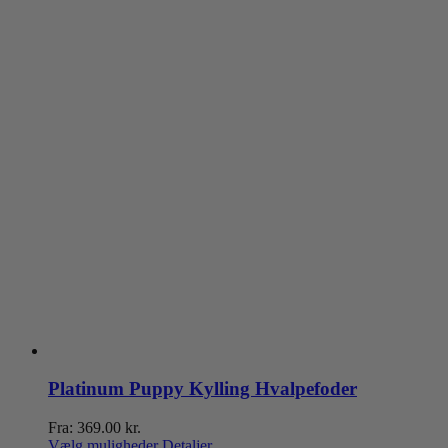
Platinum Puppy Kylling Hvalpefoder
Fra:
369.00
kr.
Dette
Vælg muligheder
Detaljer