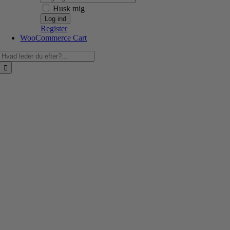
Husk mig
Register
WooCommerce Cart
Søg
efter: