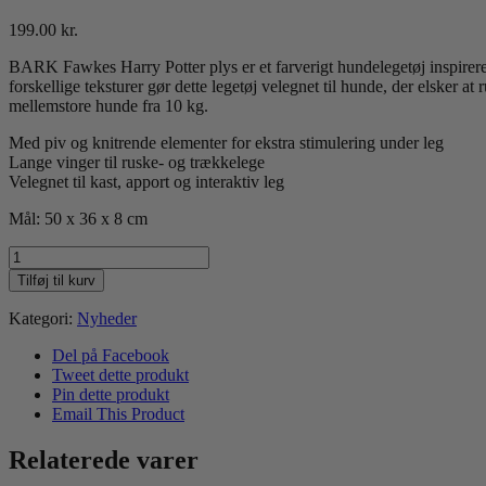
199.00
kr.
BARK Fawkes Harry Potter plys er et farverigt hundelegetøj inspireret
forskellige teksturer gør dette legetøj velegnet til hunde, der elsker a
mellemstore hunde fra 10 kg.
Med piv og knitrende elementer for ekstra stimulering under leg
Lange vinger til ruske- og trækkelege
Velegnet til kast, apport og interaktiv leg
Mål: 50 x 36 x 8 cm
BARK
Fawkes
Tilføj til kurv
Harry
Potter
Kategori:
Nyheder
antal
Del på Facebook
Tweet dette produkt
Pin dette produkt
Email This Product
Relaterede varer