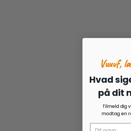
Vuuuf, l
Hvad sige
på dit
Tilmeld dig
modtag en ra