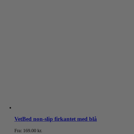
varesiden
VetBed non-slip firkantet med blå
Fra:
169.00
kr.