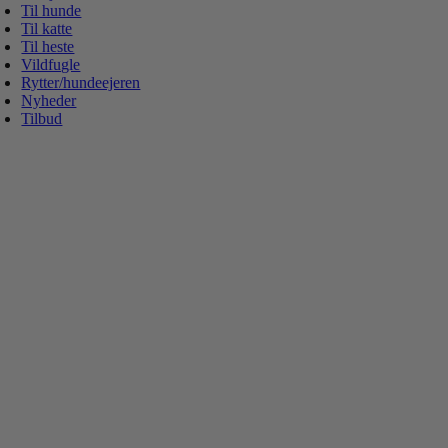
Til hunde
Til katte
Til heste
Vildfugle
Rytter/hundeejeren
Nyheder
Tilbud