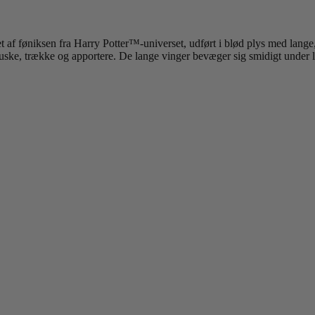
 af føniksen fra Harry Potter™-universet, udført i blød plys med lange
t ruske, trække og apportere. De lange vinger bevæger sig smidigt under l