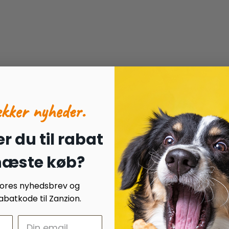
ækker nyheder.
r du til rabat
 næste køb?
 vores nyhedsbrev og
batkode til Zanzion.