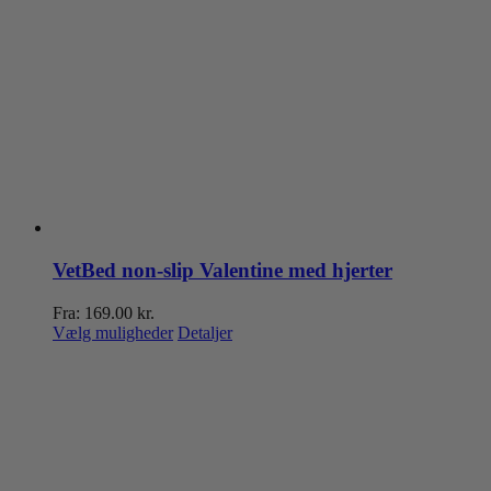
VetBed non-slip Valentine med hjerter
Fra:
169.00
kr.
Dette
Vælg muligheder
Detaljer
vare
har
flere
varianter.
Mulighederne
kan
vælges
på