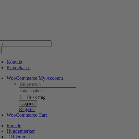
Skip
NSK WEBSHOP
PERSONLIG OG 5 STJERNEDE SERVICE
DIN HUND ER V
to
content
g
er:
Kontakt
Kundekasse
WooCommerce My Account
Username:
Password:
Husk mig
Register
WooCommerce Cart
Forside
Hundemærker
Til hjemmet