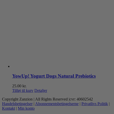
YowUp! Yogurt Dogs Natural Prebiotics
25.00
kr.
Tilføj til kurv
Detaljer
Copyright Zanzion | All Rights Reserved |cvr: 40602542
Handelsbetingelser
|
Abonnementsbetingelserne
|
Privatlivs Politik
|
Kontakt
|
Min konto