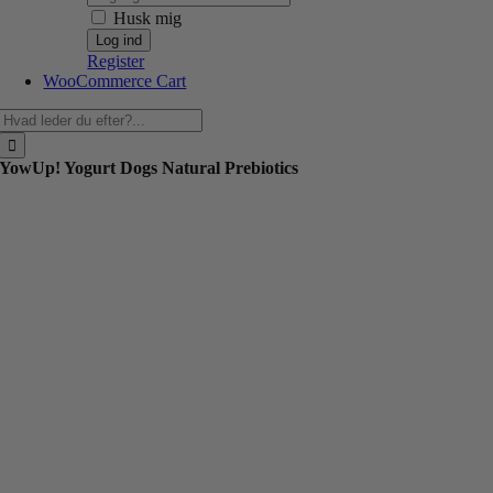
Husk mig
Register
WooCommerce Cart
Søg
efter:
YowUp! Yogurt Dogs Natural Prebiotics