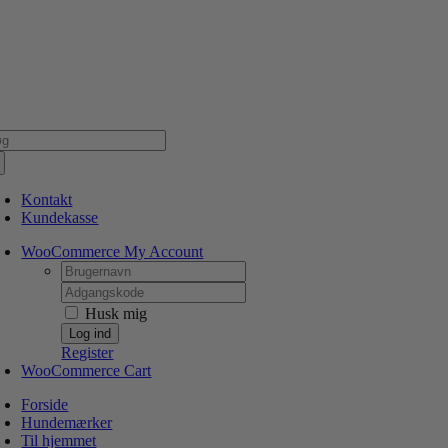
Skip
NSK WEBSHOP
PERSONLIG OG 5 STJERNEDE SERVICE
DIN HUND ER V
to
content
g
er:
Kontakt
Kundekasse
WooCommerce My Account
Username:
Password:
Husk mig
Register
WooCommerce Cart
Forside
Hundemærker
Til hjemmet