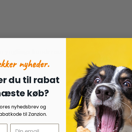
n ynglings hunderace
ækker nyheder.
r du til rabat
 næste køb?
 vores nyhedsbrev og
batkode til Zanzion.