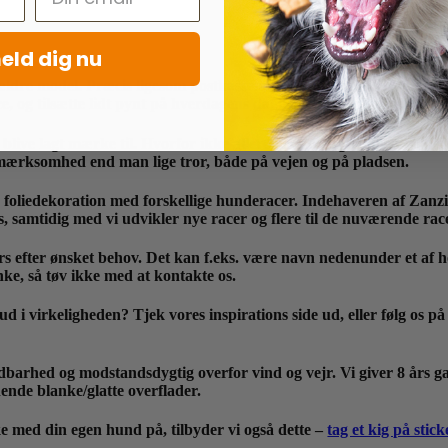
eld dig nu
ældre model. Præcis ligesom postkassen, traileren, vinduer og døre
ce, og tilsætte lidt pynt på hverdagens daglige brugsgenstande.
t at blive lagt mærke til. Hvorfor ikke allerede blive lagt mærke t
opmærksomhed end man lige tror, både på vejen og på pladsen.
otte foliedekoration med forskellige hunderacer. Indehaveren af Zan
, samtidig med vi udvikler nye racer og flere til de nuværende rac
rs efter ønsket behov. Det kan f.eks. være navn nedenunder et af ho
anke, så tøv ikke med at kontakte os.
ud i virkeligheden? Tjek vores inspirations side ud, eller følg os p
dbarhed og modstandsdygtig overfor vind og vejr. Vi giver 8 års garan
nende blanke/glatte overflader.
ke med din egen hund på, tilbyder vi også dette –
tag et kig på stick