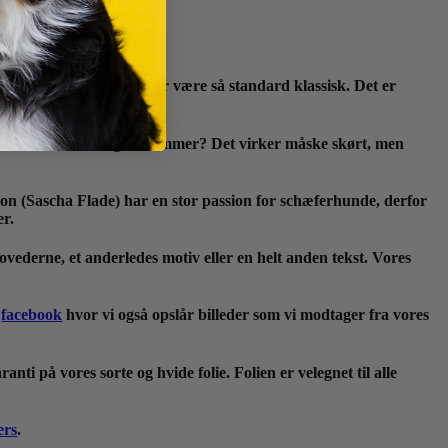
 til hjemmet ikke behøver være så standard klassisk. Det er
il når du køre afsted og ankommer? Det virker måske skørt, men
zion (Sascha Flade) har en stor passion for schæferhunde, derfor
er.
vederne, et anderledes motiv eller en helt anden tekst. Vores
å
facebook
hvor vi også opslår billeder som vi modtager fra vores
ti på vores sorte og hvide folie. Folien er velegnet til alle
ers
.